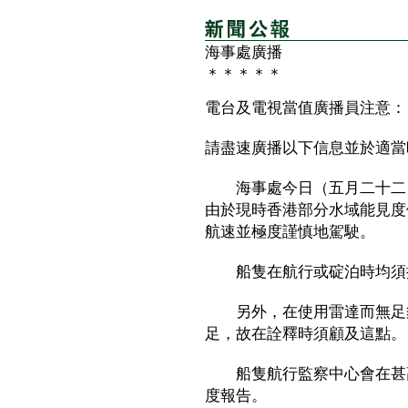
海事處廣播
＊＊＊＊＊
電台及電視當值廣播員注意：
請盡速廣播以下信息並於適當
海事處今日（五月二十二日
由於現時香港部分水域能見度
航速並極度謹慎地駕駛。
船隻在航行或碇泊時均須按
另外，在使用雷達而無足夠
足，故在詮釋時須顧及這點。
船隻航行監察中心會在甚高
度報告。