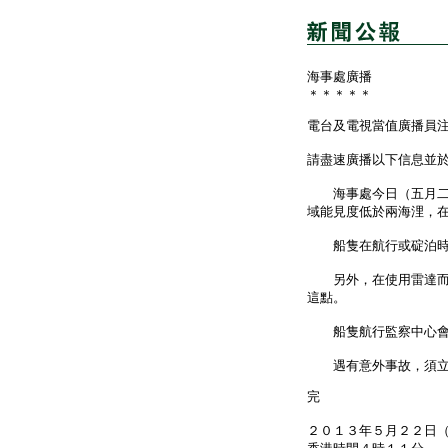
海事處廣播
＊＊＊＊＊
電台及電視當值廣播員
請盡速廣播以下信息並
海事處今日（五月二十
域能見度低於兩海浬，
船隻在航行或碇泊時均
另外，在使用雷達而無
這點。
船隻航行監察中心會在
遇有意外事故，須立即
完
２０１３年５月２２日