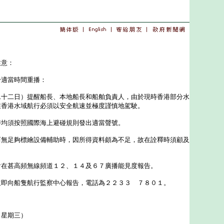
注意：
於適當時間重播：
二日）提醒船長、本地船長和船舶負責人，由於現時香港部分水
在香港水域航行必須以安全航速並極度謹慎地駕駛。
須按照國際海上避碰規則發出適當聲號。
足夠標繪設備輔助時，因所得資料頗為不足，故在詮釋時須顧及
甚高頻無線頻道１２、１４及６７廣播能見度報告。
向船隻航行監察中心報告，電話為２２３３ ７８０１。
（星期三）