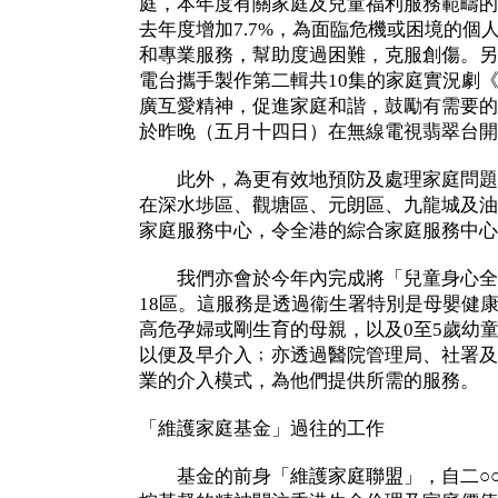
庭，本年度有關家庭及兒童福利服務範疇的
去年度增加7.7%，為面臨危機或困境的個
和專業服務，幫助度過困難，克服創傷。另
電台攜手製作第二輯共10集的家庭實況劇
廣互愛精神，促進家庭和諧，鼓勵有需要的
於昨晚（五月十四日）在無線電視翡翠台開
此外，為更有效地預防及處理家庭問題，
在深水埗區、觀塘區、元朗區、九龍城及油
家庭服務中心，令全港的綜合家庭服務中心
我們亦會於今年內完成將「兒童身心全
18區。這服務是透過衞生署特別是母嬰健
高危孕婦或剛生育的母親，以及0至5歲幼
以便及早介入﹔亦透過醫院管理局、社署及
業的介入模式，為他們提供所需的服務。
「維護家庭基金」過往的工作
基金的前身「維護家庭聯盟」，自二○○