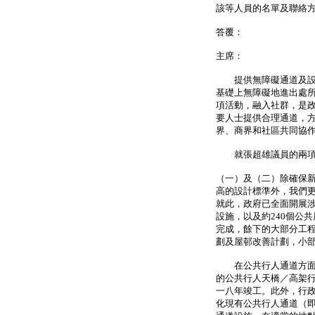
該等人員的名單及聯絡
答覆：
主席：
提供無障礙通道及設施
基礎上無障礙地進出處
項活動，融入社群，是
要人士提供合理通道，
界、商界和社區共同協
就張超雄議員的兩項提
（一）及（二）除確保
高的設計標準外，我們
就此，政府已全面開展涉
設施，以及約240個公
完成，餘下的大部分工
劃及屋邨改善計劃，小
在公共行人通道方面，
的公共行人天橋／高架行
一八年竣工。此外，行
化現有公共行人通道（