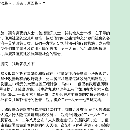
方法為何；若否，原因為何？
，讓有需要的人士（包括殘疾人士）與其他人士一樣，在平等的
所，使用社區的設施和服務，協助他們獨立生活和充分參與社會的各
政府一貫的政策目標。我們一方面訂定相關法例和行政措施，為有需
方便他們進出處所和使用社區的設施；另一方面，我們繼續與康復
作，推廣及落實建設無障礙社會的理念。
問，我現答覆如下:
新建及改建的政府建築物和設施在可行情況下均盡量達至法例規定更
更加快改善現有的政府處所、公共房屋和連接道路設施的暢達程度。
及開支13億元的大型改善工程計劃，為約3 500個現有政府處所和
共屋邨提升無障礙設施。其中約九成的改善工程已如期在去年六月底
程預計於二○一四年六月底完成；為配合房屋委員會的更換升降機計
部分在公共屋邨進行的改善工程，將於二○一六至一七年度完成。
路政署為未設有升降機或標準斜道，或附近沒有地面行人過路處
人路／行人隧道加建無障礙設施，工程將分階段於二○一六至二○
政長官在二○一二年八月公布「人人暢道通行」的新政策，進一步優
即由路政署負責維修保養的行人天橋、高架行人路和隧道）的無障礙