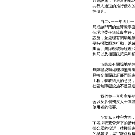
通道設施，在適當的地點
共行人通道的推行優次
性研究。
自二○一一年四月一日
局或該部門的無障礙事
個場地委任無障礙主任
設施，並處理有關場地
要時採取跟進行動，以
阻塞。無障礙統籌經理
利局以及相關政策局和
市民就有關場地的無障
無障礙統籌經理和無障
見轉交相關政府部門跟
工程，聽取議員的意見，
社區無障礙設施不足及
我們亦一直與主要的持
會以及多個殘疾人士團
使用者的需要。
至於私人樓宇方面，為
宇署採取雙管齊下的措
據公眾的投訴，積極跟
的舉報後，屋宇署會根據