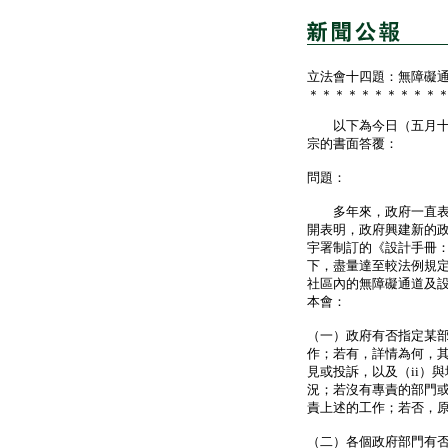
立法會十四題：無障礙
＊＊＊＊＊＊＊＊＊＊
以下為今日（五月十五
宗的書面答覆：
問題：
多年來，政府一直表示
開表明，政府興建新的
宇署制訂的《設計手冊：
下，盡量達至較法例規
社區內的無障礙通道及
本會：
（一）政府有否指定某
作；若有，詳情為何，其
見或投訴，以及（ii）
況；若沒有專責的部門
責上述的工作；若否，
（二）各個政府部門有