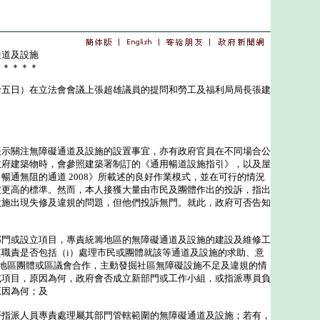
通道及設施
＊＊＊＊＊
日）在立法會會議上張超雄議員的提問和勞工及福利局局長張建
關注無障礙通道及設施的設置事宜，亦有政府官員在不同場合公
政府建築物時，會參照建築署制訂的《通用暢道設施指引》，以及屋
暢通無阻的通道 2008》所載述的良好作業模式，並在可行的情況
定更高的標準。然而，本人接獲大量由市民及團體作出的投訴，指出
設施出現失修及違規的問題，但他們投訴無門。就此，政府可否告知
部門或設立項目，專責統籌地區的無障礙通道及設施的建設及維修工
職責是否包括（i）處理市民或團體就該等通道及設施的求助、意
與地區團體或區議會合作，主動發掘社區無障礙設施不足及違規的情
或項目，原因為何，政府會否成立新部門或工作小組，或指派專員負
原因為何；及
否指派人員專責處理屬其部門管轄範圍的無障礙通道及設施；若有，