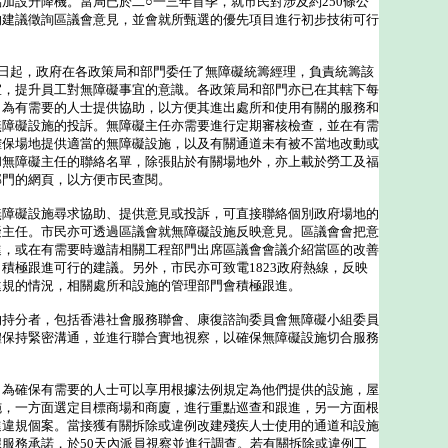
加設升降機。當局已於二○一三年首季，就市民對涉及約250條公
的建議徵詢區議會意見，並會就所甄選的優先項目進行初步技術可行
起，政府在各政策局和部門委任了無障礙統籌經理，負責統籌該
宜，提升員工對無障礙事宜的意識。各政策局和部門亦已在其轄下每
，為有需要的人士提供協助，以方便其進出處所和使用有關的服務和
無障礙設施的投訴。無障礙主任亦需要進行定期審核檢查，並在有需
確保場地提供適當的無障礙設施，以及有關通道未有被不當地改動或
和無障礙主任的聯絡名單，除張貼於有關場地外，亦上載於勞工及福
部門的網頁，以方便市民查閱。
礙設施尋求協助、提供意見或投訴，可直接聯絡個別政府場地的
礙主任。市民亦可透過區議會就無障礙設施反映意見。區議會會把意
進，或在有需要時邀請相關工程部門出席區議會會議介紹當區的改善
積極跟進可行的建議。另外，市民亦可致電1823政府熱線，反映
違規的情況，相關處所和設施的管理部門會積極跟進。
分者，包括香港社會服務聯會、康復諮詢委員會無障礙小組委員
體保持緊密溝通，並進行聯合實地視察，以確保無障礙設施切合服務
確保有需要的人士可以享用根據法例規定為他們提供的設施，屋
施，一方面選定目標商場和商廈，進行重點巡查和跟進，另一方面根
進違規個案。當接獲有關拆除或違例改建殘疾人士使用的通道和設施
服務承諾，於50天內派員視察並進行調查。若有關拆除或違例工