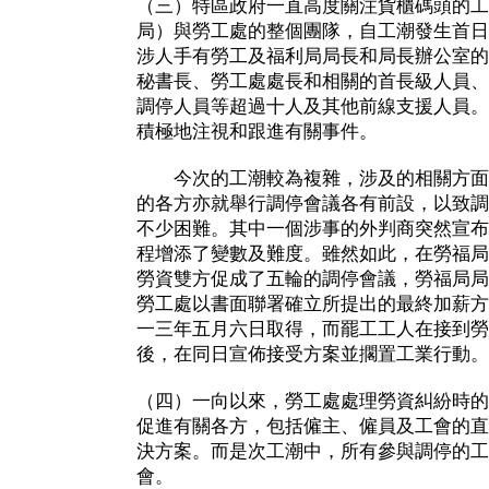
（三）特區政府一直高度關注貨櫃碼頭的工
局）與勞工處的整個團隊，自工潮發生首日
涉人手有勞工及福利局局長和局長辦公室的
秘書長、勞工處處長和相關的首長級人員、
調停人員等超過十人及其他前線支援人員。
積極地注視和跟進有關事件。
今次的工潮較為複雜，涉及的相關方面
的各方亦就舉行調停會議各有前設，以致調
不少困難。其中一個涉事的外判商突然宣布
程增添了變數及難度。雖然如此，在勞福局
勞資雙方促成了五輪的調停會議，勞福局局
勞工處以書面聯署確立所提出的最終加薪方
一三年五月六日取得，而罷工工人在接到勞
後，在同日宣佈接受方案並擱置工業行動。
（四）一向以來，勞工處處理勞資糾紛時的
促進有關各方，包括僱主、僱員及工會的直
決方案。而是次工潮中，所有參與調停的工
會。