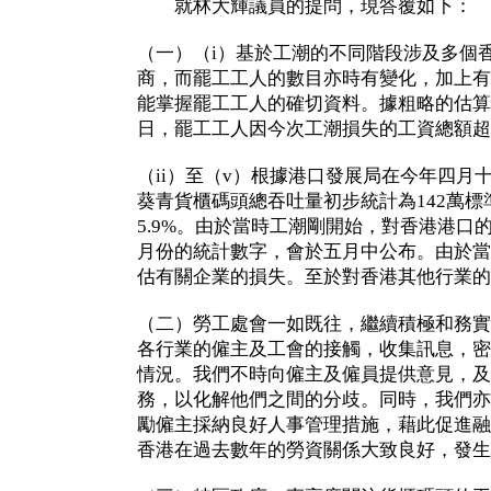
就林大輝議員的提問，現答覆如下：
（一）（i）基於工潮的不同階段涉及多個
商，而罷工工人的數目亦時有變化，加上有
能掌握罷工工人的確切資料。據粗略的估算
日，罷工工人因今次工潮損失的工資總額超
（ii）至（v）根據港口發展局在今年四月
葵青貨櫃碼頭總吞吐量初步統計為142萬
5.9%。由於當時工潮剛開始，對香港港口
月份的統計數字，會於五月中公布。由於當
估有關企業的損失。至於對香港其他行業的
（二）勞工處會一如既往，繼續積極和務實
各行業的僱主及工會的接觸，收集訊息，密
情況。我們不時向僱主及僱員提供意見，及
務，以化解他們之間的分歧。同時，我們亦
勵僱主採納良好人事管理措施，藉此促進融
香港在過去數年的勞資關係大致良好，發生