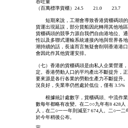
吞吐量
（百萬標準貨櫃）24.5 21.0 23.7 2
短期來說，工潮會導致香港貨櫃碼頭的
貨運出現延誤，部分貨船因此轉用其他地區
貨櫃碼頭的競爭力源自我們自由港地位、通
性以及多聯式運輸系統連接內地與世界各地
潮持續的話，長遠而言無疑會削弱香港港口
會因此作其他貨運安排。
（七）香港的貨櫃碼頭是由私人企業營運，
定。香港勞動人口的平均產出不斷提升，正
要來源是各行各業的勞動生產力不斷提升。
況良好，失業率仍然處於低位，僅有 3.5
根據統計處數字，貨櫃碼頭、中流作業
數每年都略有改變。在二○○九年有8 428人，
人，在二○一一年則減至7 674人。二○一
於今年稍後公布。
完