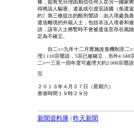
條，如有充分理由相信任何人在另一國家將
得將該人驅逐、遣返或引渡至該國（免遣返
約》第三條提出的酷刑聲請，由入境處負責
遣送離境的外籍人士，包括非法入境者和逾
請，該等人士將暫時不會被遣送至存在風險
定為不確立。
自二○○九年十二月實施改進機制至二○
理3 110宗聲請，5宗已被確立，另外4 3
二○一三至一四年度可處理大約2 000宗聲
完
２０１３年４月２７日（星期六）
香港時間１９時２９分
新聞資料庫
|
昨天新聞