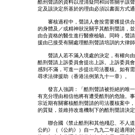
酷刑聲請的資料以澄清疑問和回答關乎該聲
定及該決定所基於的理由必須以書面方式通
審核過程中，聲請人會按需要獲提供合
的身體及／或精神狀況關乎其酷刑聲請，並
由合資格的醫生進行醫療檢驗。同時，聲請
援由已接受有關處理酷刑聲請培訓的大律師
聲請人若不滿入境處的決定，有權向由
酷刑聲請上訴委員會提出上訴。上訴委員會
感到不滿，可進一步提出司法覆核。如有需
尋求法律援助（香港法例第九十一章）。
發言人強調：「酷刑聲請被拒絕的唯一
有充分理由相信他將有遭受酷刑的危險。事
宗近期有關審核酷刑聲請的司法覆核案中，
的質疑，並維持改進機制下的酷刑聲請決定
聯合國《禁止酷刑和其他殘忍、不人道
公約》（《公約》）自一九九二年起適用於