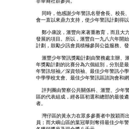
非華裔社群參與。
同時，他感謝少年警訊名譽會長、校長、
會一直以來鼎力支持，使少年警訊計劃得以
鄭小康說，滙豐向來著重教育，而且大力
發展的項目。所以，滙豐自一九八六年開始
計劃，鼓勵少訊會員積極參與公益服務、發
滙豐少年警訊獎勵計劃由警務處主辦、滙
年獎勵計劃的比賽分為六個組別，分別是最
年警訊領袖／深資領袖、最佳少年警訊小學
中學學校支會、最佳少年警訊區諮詢會和網
評判團由警察公共關係科、滙豐、少年警
區的代表組成，經各區初選和總部的最後遴
者。
灣仔區的黃永力在眾多參賽者中脫穎而出
員；而大嶼山區的葉冠華則奪得最佳少年警