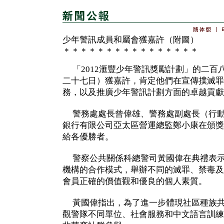
少年警訊成員和屬會獲嘉許（附圖）
＊＊＊＊＊＊＊＊＊＊＊＊＊＊＊＊
「2012滙豐少年警訊獎勵計劃」的二百
二十七日）獲嘉許，肯定他們在宣傳撲滅罪
務，以及推廣少年警訊計劃方面的卓越貢獻
警務處處長曾偉雄、警務處副處長（行動
銀行有限公司亞太區營運總監鄭小康在頒獎
給各優勝者。
警察公共關係科總警司黃國偉在典禮表示
機構的合作模式，舉辦不同的滅罪、禁毒及
會員正確的價值觀和優良的個人素質。
黃國偉指出，為了進一步體現社區種族共
觀警隊不同單位、社會服務和中文語言訓練