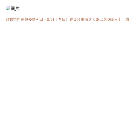
財政司司長曾俊華今日（四月十八日）在尖沙咀海運大廈出席Ｑ嘜三十五