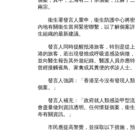
個案，其中，上海有二十宗個案，江蘇十二
兩宗。
衞生署發言人重申，衞生防護中心將密
內地有關衞生當局緊密聯繫，以了解個案詳
生組織的最新建議。
發言人同時提醒抵港旅客，特別是從上
港的旅客，若出現發燒或呼吸道感染病徵，
並向醫生報告其外遊紀錄。醫護人員亦應特
曾經接觸雀鳥、家禽或其糞便的求診人士。
發言人強調：「香港至今沒有發現人類
個案。」
發言人補充：「政府就人類感染甲型流
會盡量做到資訊透明。任何懷疑個案，衞生
布有關資訊。」
市民應提高警覺，並採取以下措施，預