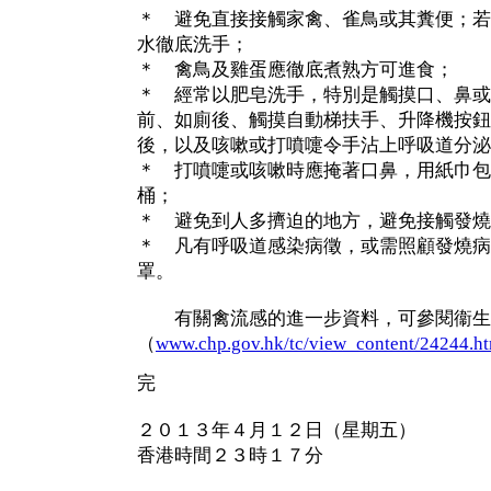
＊ 避免直接接觸家禽、雀鳥或其糞便；若
水徹底洗手；
＊ 禽鳥及雞蛋應徹底煮熟方可進食；
＊ 經常以肥皂洗手，特別是觸摸口、鼻或
前、如廁後、觸摸自動梯扶手、升降機按鈕
後，以及咳嗽或打噴嚏令手沾上呼吸道分泌
＊ 打噴嚏或咳嗽時應掩著口鼻，用紙巾包
桶；
＊ 避免到人多擠迫的地方，避免接觸發燒
＊ 凡有呼吸道感染病徵，或需照顧發燒病
罩。
有關禽流感的進一步資料，可參閱衞生
（
www.chp.gov.hk/tc/view_content/24244.h
完
２０１３年４月１２日（星期五）
香港時間２３時１７分