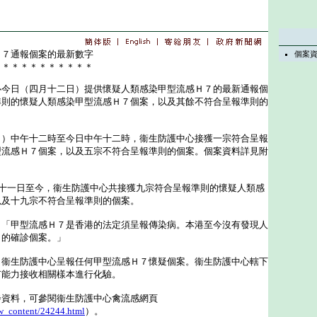
Ｈ７通報個案的最新數字
個案
＊＊＊＊＊＊＊＊＊＊＊
日（四月十二日）提供懷疑人類感染甲型流感Ｈ７的最新通報個
準則的懷疑人類感染甲型流感Ｈ７個案，以及其餘不符合呈報準則的
中午十二時至今日中午十二時，衞生防護中心接獲一宗符合呈報
型流感Ｈ７個案，以及五宗不符合呈報準則的個案。個案資料詳見附
一日至今，衞生防護中心共接獲九宗符合呈報準則的懷疑人類感
以及十九宗不符合呈報準則的個案。
甲型流感Ｈ７是香港的法定須呈報傳染病。本港至今沒有發現人
９的確診個案。」
生防護中心呈報任何甲型流感Ｈ７懷疑個案。衞生防護中心轄下
有能力接收相關樣本進行化驗。
料，可參閱衞生防護中心禽流感網頁
w_content/24244.html
）。