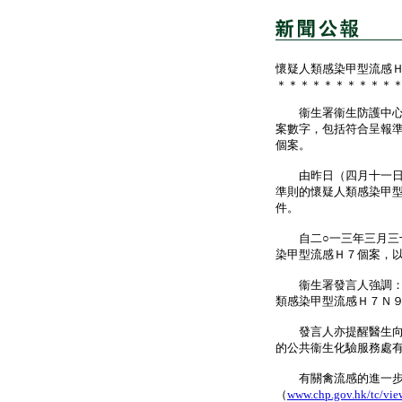
懷疑人類感染甲型流感
＊＊＊＊＊＊＊＊＊＊
衞生署衞生防護中心今
案數字，包括符合呈報
個案。
由昨日（四月十一日）
準則的懷疑人類感染甲
件。
自二○一三年三月三十
染甲型流感Ｈ７個案，
衞生署發言人強調：「
類感染甲型流感Ｈ７Ｎ
發言人亦提醒醫生向衞
的公共衞生化驗服務處
有關禽流感的進一步資
（
www.chp.gov.hk/tc/vie