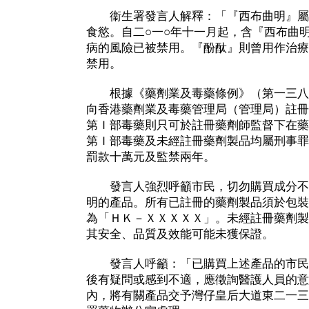
衞生署發言人解釋：「『西布曲明』屬
食慾。自二○一○年十一月起，含『西布曲
病的風險已被禁用。『酚酞』則曾用作治療
禁用。
根據《藥劑業及毒藥條例》（第一三八
向香港藥劑業及毒藥管理局（管理局）註冊
第Ｉ部毒藥則只可於註冊藥劑師監督下在藥
第Ｉ部毒藥及未經註冊藥劑製品均屬刑事罪
罰款十萬元及監禁兩年。
發言人強烈呼籲市民，切勿購買成分不
明的產品。所有已註冊的藥劑製品須於包裝
為「ＨＫ－ＸＸＸＸＸ」。未經註冊藥劑製
其安全、品質及效能可能未獲保證。
發言人呼籲：「已購買上述產品的市民
後有疑問或感到不適，應徵詢醫護人員的意
內，將有關產品交予灣仔皇后大道東二一三