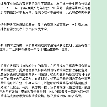
局而有特殊教育需要的學生不斷增加，為了進一步支援有特殊教
由二○一三至一四年度開始每年撥款1,200萬元，讓職業訓練局為有
買所需的儀器和學習用具、提供心理和學生輔導，以及加強教與學的
行政區政府獎學基金」及「自資專上教育基金」各注資2,000
特殊教育需要的專上學生設立獎學金。
期的財政負擔，我們會繼續放寬學生貸款的還款期，讓所有在二
生貸款人可以選擇在畢業一年後才開始償還學生貸款。
競選政綱和《施政報告》的承諾，在四月成立了專責委員會研究
費幼稚園教育。委員會會聽取持份者對現行幼稚園教育政策的意見，
以及探討免費幼稚園教育的不同議題，從而向教育局提出切實可行的
員會可在兩年內完成工作。在這期間，並不表示幼稚園教育會停滯不
那些措施可以在短、中期內推出，以協助幼稚園業界面對當前的挑
極考慮予以配合。藉此，我亦想一提，我們會根據《施政報告》的建
學年為所有參加「學前教育學券計劃」的幼稚園發放一筆過的額外津
筆津貼改善教學資源和環境設施。涉及撥款1億6,000多萬元。
文