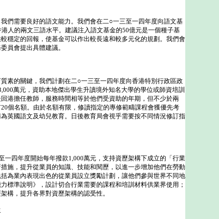
們需要良好的語文能力。我們會在二○一三至一四年度向語文基
香港人的兩文三語水平。建議注入語文基金的50億元是一個種子基
供較穩定的回報，使基金可以作出較長遠和較多元化的規劃。我們會
務委員會提出具體建議。
素的關鍵，我們計劃在二○一三至一四年度向香港特別行政區政
8,000萬元，資助本地傑出學生升讀境外知名大學的學位或師資培訓
後回港擔任教師，服務時間相等於他們受資助的年期，但不少於兩
20個名額。由於名額有限，修讀指定的專修範疇課程會獲優先考
疇為英國語文及幼兒教育。日後教育局會視乎需要按不同情況修訂指
四年度開始每年撥款1,000萬元，支持資歷架構下成立的「行業
新措施，提升從業員的知識、技能和閱歷，以進一步增加他們在勞動
包括為業內表現出色的從業員設立獎勵計劃，讓他們參與世界不同地
能力標準說明》，設計切合行業需要的課程和培訓材料供業界使用；
歷架構，提升各界對資歷架構的認受性。
生