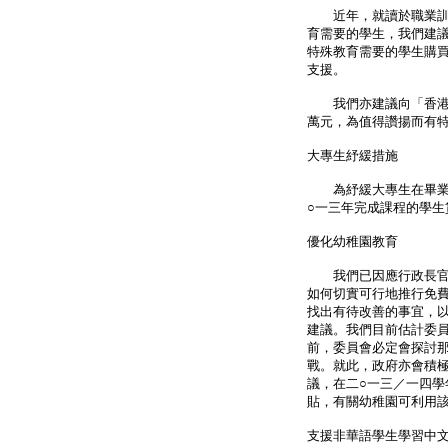
近年，就讀於職業訓練
育需要的學生，我們建議
特殊教育需要的學生購
支援。
我們亦建議向「香港特別
萬元，為值得讚揚而有
大專生紓緩措施
為紓緩大專生在畢業初
○一三年完成課程的學
優化幼稚園教育
我們已因應行政長官的
如何切實可行地推行免
找出有待改善的事宜，
建議。我們目前估計委
前，委員會必定會探討
戰。就此，政府亦會積
議，在二○一三／一四
貼，有關幼稚園可利用該
支援非華語學生學習中