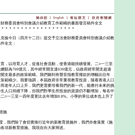
會財務委員會特別會議介紹教育工作範疇的書面發言稿件全文
＊＊＊＊＊＊＊＊＊＊＊＊＊＊＊＊＊＊＊＊
儉今日（四月十二日）提交予立法會財務委員會特別會議介紹教
稿件全文：
，以培育人才，促進社會流動，使香港能持續發展。二○一三至
總額為769億元，其中經常開支達630億元，佔政府經常開支超過
體開支最多的政策範疇。我們聽到有聲音指教育撥款的增幅比往年
政策範疇少。我要強調，本屆政府非常重視教育投資，隨着香港人口
降而老年人口上升，我們更需要培養我們的新一代，能應付未來的挑
學生人口持續下降，但我們對學生所投放的資源仍不斷增加，每名中
二○一三至一四年度更比去年增加8.8%。小學的單位成本也上升了
措施
，我們除了會切實推行近年的新教育措施外，我們亦會落實《施
的各項新教育措施。我現在向大家簡述。