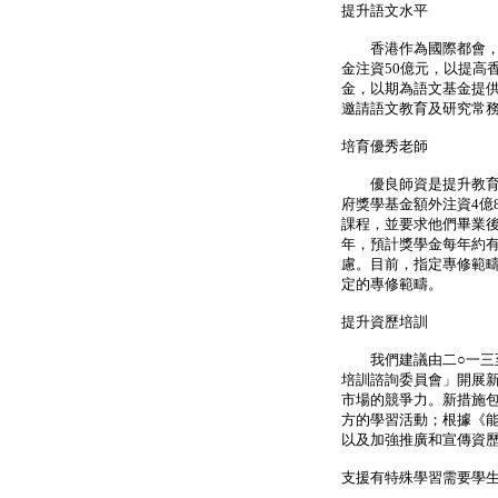
提升語文水平
香港作為國際都會，我
金注資50億元，以提高
金，以期為語文基金提
邀請語文教育及研究常
培育優秀老師
優良師資是提升教育質
府獎學基金額外注資4億
課程，並要求他們畢業
年，預計獎學金每年約有
慮。目前，指定專修範
定的專修範疇。
提升資歷培訓
我們建議由二○一三至一
培訓諮詢委員會」開展
市場的競爭力。新措施
方的學習活動；根據《
以及加強推廣和宣傳資
支援有特殊學習需要學