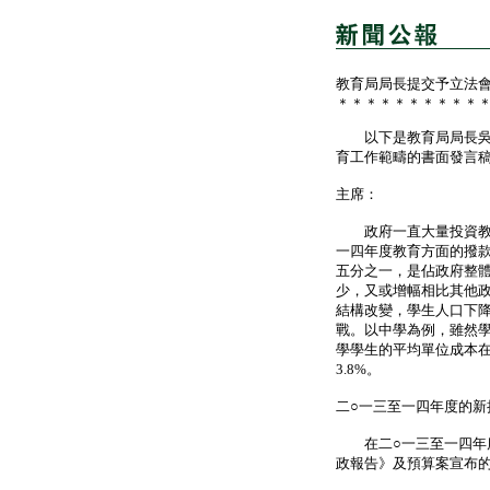
教育局局長提交予立法
＊＊＊＊＊＊＊＊＊＊
以下是教育局局長吳克
育工作範疇的書面發言
主席：
政府一直大量投資教育
一四年度教育方面的撥款
五分之一，是佔政府整
少，又或增幅相比其他
結構改變，學生人口下
戰。以中學為例，雖然
學學生的平均單位成本在
3.8%。
二○一三至一四年度的新
在二○一三至一四年度
政報告》及預算案宣布