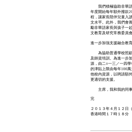
我們積極協助非華語學
年度開始每年額外撥款2
程，讓家長陪伴兒童入
文水平。此外，我們會
勵非華語家長與孩子一
文教育及研究常務委員
進一步加強支援融合教
為協助普通學校照顧有
及師資培訓。為進一步
源，由二○一三／一四
的津貼上限由每年100
他校內資源，以聘請額
更適切的支援。
主席，我和我的同事
完
２０１３年４月１２日
香港時間１７時１８分