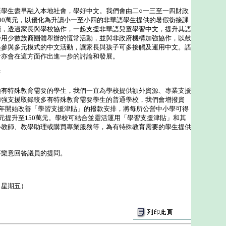
生盡早融入本地社會，學好中文。我們會由二○一三至一四財政
00萬元，以優化為升讀小一至小四的非華語學生提供的暑假銜接課
讀，透過家長與學校協作，一起支援非華語兒童學習中文，提升其語
善用少數族裔團體舉辦的恆常活動，並與非政府機構加強協作，以鼓
起參與多元模式的中文活動，讓家長與孩子可多接觸及運用中文。語
會亦會在這方面作出進一步的討論和發展。
育
特殊教育需要的學生，我們一直為學校提供額外資源、專業支援
加強支援取錄較多有特殊教育需要學生的普通學校，我們會增撥資
學年開始改善「學習支援津貼」的撥款安排，將每所公營中小學可得
萬元提升至150萬元。學校可結合並靈活運用「學習支援津貼」和其
外教師、教學助理或購買專業服務等，為有特殊教育需要的學生提供
樂意回答議員的提問。
（星期五）