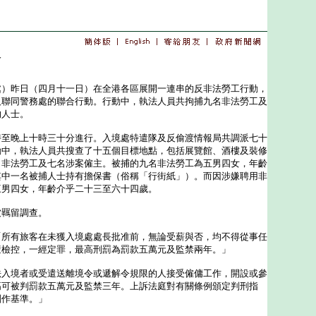
人
＊
昨日（四月十一日）在全港各區展開一連串的反非法勞工行動，
及聯同警務處的聯合行動。行動中，執法人員共拘捕九名非法勞工及
的人士。
晚上十時三十分進行。入境處特遣隊及反偷渡情報局共調派七十
動中，執法人員共搜查了十五個目標地點，包括展覽館、酒樓及裝修
名非法勞工及七名涉案僱主。被捕的九名非法勞工為五男四女，年齡
其中一名被捕人士持有擔保書（俗稱「行街紙」）。而因涉嫌聘用非
三男四女，年齡介乎二十三至六十四歲。
羈留調查。
有旅客在未獲入境處處長批准前，無論受薪與否，均不得從事任
遭檢控，一經定罪，最高刑罰為罰款五萬元及監禁兩年。」
境者或受遣送離境令或遞解令規限的人接受僱傭工作，開設或參
高可被判罰款五萬元及監禁三年。上訴法庭對有關條例頒定判刑指
刑作基準。」