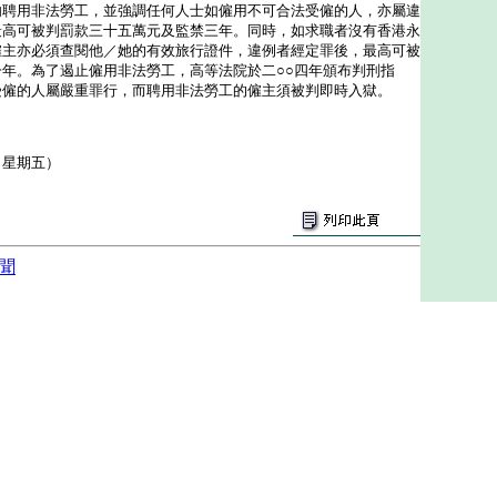
用非法勞工，並強調任何人士如僱用不可合法受僱的人，亦屬違
最高可被判罰款三十五萬元及監禁三年。同時，如求職者沒有香港永
僱主亦必須查閱他／她的有效旅行證件，違例者經定罪後，最高可被
年。為了遏止僱用非法勞工，高等法院於二○○四年頒布判刑指
受僱的人屬嚴重罪行，而聘用非法勞工的僱主須被判即時入獄。
（星期五）
聞