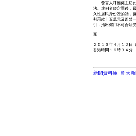
發言人呼籲僱主切勿聘
法。違例者經定罪後，
久性居民身份證的話，
判罰款十五萬元及監禁一
引，指出僱用不可合法
完
２０１３年４月１２日
香港時間１６時３４分
新聞資料庫
|
昨天新