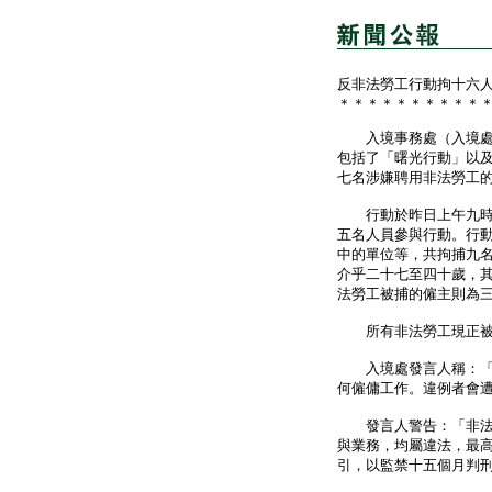
反非法勞工行動拘十六
＊＊＊＊＊＊＊＊＊＊
入境事務處（入境處）
包括了「曙光行動」以
七名涉嫌聘用非法勞工
行動於昨日上午九時至
五名人員參與行動。行
中的單位等，共拘捕九
介乎二十七至四十歲，
法勞工被捕的僱主則為
所有非法勞工現正被
入境處發言人稱：「所
何僱傭工作。違例者會
發言人警告：「非法入
與業務，均屬違法，最
引，以監禁十五個月判