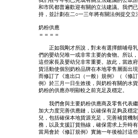
我們在今年初已完成有關立法建議的公眾諮
和市民都普遍歡迎有關的立法建議。我們已
持，並計劃在二○一三年將有關法例提交立
奶粉供應
＝＝＝＝
正如我剛才所說，對未有選擇餵哺母乳
們的嬰幼兒唯一或非常主要的食物。所以，
這些家長及嬰幼兒非常重要。故此，當政府
貨活動使個別奶粉品牌在本地零售層面出現
而修訂了《進出口（一般）規例》（《修訂
例》於三月一日生效後，與奶粉有關的水貨
奶粉的供應亦明顯較之前充足及穩定。
我們會與主要奶粉供應商及零售代表繼
加大力度完善供應鏈，以確保有足夠及穩定
兒，包括確保本地貨源充足，完善補貨機制
務，以及支援訂貨熱線，確保需求上升時有
當局會於《修訂規例》實施一年後檢討這些