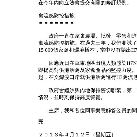
在今年內向立法會提交有關的修訂規例。
禽流感防控措施
＝＝＝＝＝＝＝
政府一直在家禽農場、批發、零售和進
禽流感防控措施。在過去三年，我們測試了1
15 000個家禽和環境樣本，當中沒有驗出H
因應近日在華東地區出現人類感染H7N
即提高對供港活禽及家禽產品的監控力度。
起，在文錦渡口岸就供港活禽進行H7禽流
政府會繼續與內地保持密切聯繫，第一時
情況，並時刻保持高度警覺。
主席，我和各位同事樂意解答委員的問
完
２０１３年４月１２日（星期五）