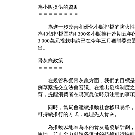
為小販提供的資助
＝＝＝＝＝＝＝＝
為進一步改善和優化小販排檔的防火性
為43個排檔區約4 300名小販推行為期五
3,000萬元撥款申請已在今年三月獲財委
出。
骨灰龕政策
＝＝＝＝＝
在規管私營骨灰龕方面，我們的目標是
例草案提交立法會審議。在推出發牌制度之
育，提醒消費者在購買龕位時須注意的事項
同時，當局會繼續推動社會移風易俗，
可持續推行的方式，處理先人骨灰。
為推動以地區為本的骨灰龕發展計劃，政
用地，並正全力跟進各選址的技術可行性研