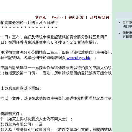
碼拍賣將分別於五月四日及五日舉行
自訂
四日
＊＊＊＊＊＊＊＊＊＊＊＊＊＊＊＊
傳統
日）宣布，自訂及傳統車輛登記號碼拍賣會將分別於五月四日
五日
期日）在灣仔香港會議展覽中心Ｌ４樓Ｓ４２１會議室舉行。
場拍賣會將分別公開拍賣二百三十四個已獲批准的自訂車輛登記
車輛登記號碼。名單已刊登於運輸署網頁
www.td.gov.hk
。」
請自訂號碼或一千元按金作預留傳統號碼以待拍賣的申請人仍須
投（包括競投第一口價），否則，所申請或預留的登記號碼可能會以
。
士亦應先留意以下重點：
帶同以下文件，以便在成功投得車輛登記號碼後立即辦理登記及付款
身份證明文件；
文件（如買主與成功競投人士為不同人士）；
（如買主為有限公司）；及
收款人為「香港特別行政區政府」（若以支票繳付買價，有關的號碼