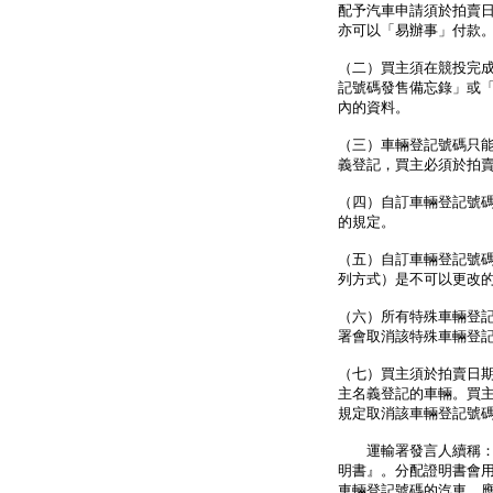
配予汽車申請須於拍賣
亦可以「易辦事」付款
（二）買主須在競投完
記號碼發售備忘錄」或
內的資料。
（三）車輛登記號碼只
義登記，買主必須於拍
（四）自訂車輛登記號
的規定。
（五）自訂車輛登記號
列方式）是不可以更改
（六）所有特殊車輛登
署會取消該特殊車輛登
（七）買主須於拍賣日
主名義登記的車輛。買
規定取消該車輛登記號
運輸署發言人續稱：「
明書』。分配證明書會
車輛登記號碼的汽車，