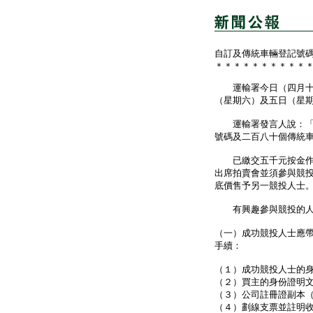
自訂及傳統車輛登記號
＊＊＊＊＊＊＊＊＊＊
運輸署今日（四月十二
（星期六）及五日（星
運輸署發言人說：「兩
號碼及二百八十個傳統
已繳交五千元按金作申
出席拍賣會並須參與競
底價售予另一競投人士
有興趣參與競投的人
（一）成功競投人士應
手續：
（１）成功競投人士的
（２）買主的身份證明
（３）公司註冊證副本
（４）劃線支票並註明