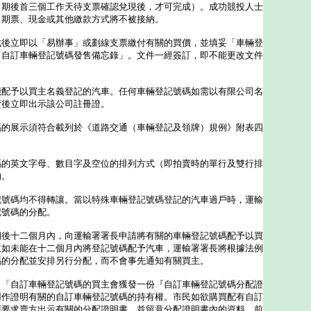
日期後首三個工作天待支票確認兌現後，才可完成）。成功競投人士
。期票、現金或其他繳款方式將不被接納。
成後立即以「易辦事」或劃線支票繳付有關的買價，並填妥「車輛登
「自訂車輛登記號碼發售備忘錄」。文件一經簽訂，即不能更改文件
能配予以買主名義登記的汽車。任何車輛登記號碼如需以有限公司名
賣後立即出示該公司註冊證。
碼的展示須符合載列於《道路交通（車輛登記及領牌）規例》附表四
碼的英文字母、數目字及空位的排列方式（即拍賣時的單行及雙行排
的。
記號碼均不得轉讓。當以特殊車輛登記號碼登記的汽車過戶時，運輸
記號碼的分配。
期後十二個月內，向運輸署署長申請將有關的車輛登記號碼配予以買
主如未能在十二個月內將登記號碼配予汽車，運輸署署長將根據法例
碼的分配並安排另行分配，而不會事先通知有關買主。
自訂車輛登記號碼的買主會獲發一份『自訂車輛登記號碼分配證
用作證明有關的自訂車輛登記號碼的持有權。市民如欲購買配有自訂
應要求賣方出示有關的分配證明書，並留意分配證明書內的資料。前