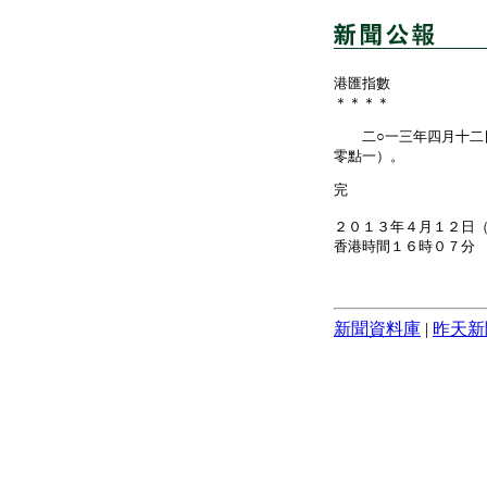
港匯指數
＊＊＊＊
二○一三年四月十二日
零點一）。
完
２０１３年４月１２日
香港時間１６時０７分
新聞資料庫
|
昨天新