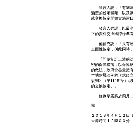
發言人說：「有關法例
涵蓋的稅項種類，以及
或交換協定開始實施當
發言人強調，以最少修
下的資料交換國際標準
他補充說：「只有通過
全面性協定，與此同時
「即使制訂上述的法例
密的保障措施，以保障
的做法，政府會盡量把
本地附屬法例的形式經
規則》（第112BI章
的交換協定。」
條例草案將於四月二
完
２０１３年４月１２日
香港時間１２時００分