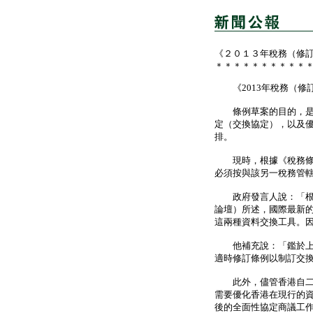
《２０１３年稅務（修
＊＊＊＊＊＊＊＊＊＊
《2013年稅務（修
條例草案的目的，是使
定（交換協定），以及
排。
現時，根據《稅務條例
必須按與該另一稅務管
政府發言人說：「根據
論壇）所述，國際最新
這兩種資料交換工具。
他補充說：「鑑於上述
適時修訂條例以制訂交
此外，儘管香港自二零
需要優化香港在現行的
後的全面性協定商議工