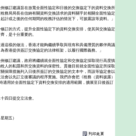
修訂建議旨在放寬全面性協定和日後的交換協定下的資料交換所
讓稅務局局長在信納有關資料交換請求的資料關乎於相關全面性協定
日起計或之後的任何期間的稅務評估的情況下，可披露該等資料。」
訂的方式，提升全面性協定下的資料交換安排，使其與交換協定
看齊，是十分重要的。
這樣的做法，香港才能夠繼續爭取與現有和具備潛質的夥伴商議
，為香港提供簽訂交換協定的法律框架，以履行國際義務。」
修訂建議，政府將繼續就全面性協定和交換協定採取現行高度慎
納稅人的私隱和所交換資料的保密性。貫徹目前就全面性協定所採取
有關保障措施列入日後所簽訂的交換協定的文本中，而該等協定會以
立法會以先訂立後審議的程序實施。我們亦會把《稅務（資料披露）
）現時適用於全面性協定下資料交換安排的適用範圍，擴展至日後簽訂
十四日提交立法會。
（星期五）