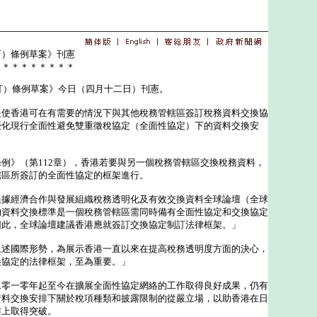
訂）條例草案》刊憲
＊＊＊＊＊＊＊＊＊
訂）條例草案》今日（四月十二日）刊憲。
香港可在有需要的情況下與其他稅務管轄區簽訂稅務資料交換協
優化現行全面性避免雙重徵稅協定（全面性協定）下的資料交換安
》（第112章），香港若要與另一個稅務管轄區交換稅務資料，
轄區所簽訂的全面性協定的框架進行。
經濟合作與發展組織稅務透明化及有效交換資料全球論壇（全球
的資料交換標準是一個稅務管轄區需同時備有全面性協定和交換協定
因此，全球論壇建議香港應就簽訂交換協定制訂法律框架。」
國際形勢，為展示香港一直以來在提高稅務透明度方面的決心，
換協定的法律框架，至為重要。」
一零年起至今在擴展全面性協定網絡的工作取得良好成果，仍有
資料交換安排下關於稅項種類和披露限制的從嚴立場，以助香港在日
作上取得突破。