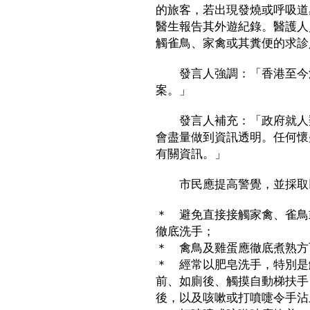
的旅客，若出現發燒或呼吸道
醫生報告其外遊紀錄。醫護人
觸雀鳥、家禽或其糞便的求診
發言人強調：「香港至今沒
案。」
發言人補充：「政府就人類
會盡量做到資訊透明。任何懷
有關資訊。」
市民應提高警覺，並採取以
＊ 避免直接接觸家禽、雀鳥
徹底洗手；
＊ 禽鳥及雞蛋應徹底煮熟方
＊ 經常以肥皂洗手，特別是
前、如廁後、觸摸自動梯扶手
後，以及咳嗽或打噴嚏令手沾