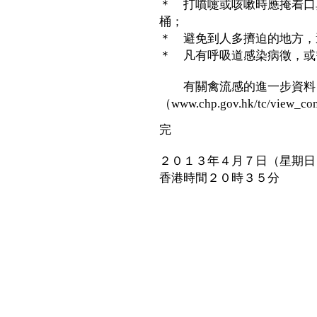
＊ 打噴嚏或咳嗽時應掩着口
桶；
＊ 避免到人多擠迫的地方，
＊ 凡有呼吸道感染病徵，或
有關禽流感的進一步資料，
（www.chp.gov.hk/tc/view_co
完
２０１３年４月７日（星期日
香港時間２０時３５分