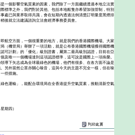
一個影響空氣質素的因素，我們除了一方面繼續透過本地立法實
國際標準之外，我們對於其他、包括本地船隻亦希望加強管制，特別
海事處已與業界取得共識，會在短期內透過法例清楚訂明量度黑煙排
於稍後就立法建議諮詢立法會經濟事務委員會。
航空方面，一個很重要的地方，就是我們的香港國際機場。大家
理局（機管局）舉辦了一項活動，就是公布香港國際機場獲得國際機
放認可計劃」的「優化」級別證書，屬第二最高級別認證，目前在亞
首個及唯一一個機場達到這項認證標準，這可說是國際上一項殊榮。
的領導下矢志成為全球最綠色的機場，他們有很多、在各方面不論是
施。另外當然公眾亦關心噪音，這與今天的主題不完全一樣，但在噪
出一些措施。
色運輸」，能配合環境局在全香港提升空氣質素，推動清新空氣
（星期四）