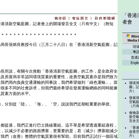
「香港
者會
香港清新空氣藍圖」記者會上的開場發言全文（只有中文）（附短
＊＊＊＊＊＊＊＊＊＊＊＊＊＊＊＊＊＊＊＊
Win
Media
長張炳良教授今日（三月二十八日）在「香港清新空氣藍圖」記
現
粵
普通
Engli
所說，有關今次推動「香港清新空氣藍圖」的工作，是全政府全
輸及房屋局非常認同環境質素的重要性，改善空氣質素亦是我們致力
跟我們局內負責交通運輸的同事說，我們希望做到「綠色運輸」。當
環境
圖」
衡很多不同的社會訴求，但我們最終希望在發展運輸網絡的同時能兼
片）
氣質素方面的水平。
發展
空氣
分別從「陸」、「海」、「空」說說我們近期較重要的舉措。
（只
食物
新空
言全
提過，我們正進行巴士路線重組。這不單是希望透過重組過程，
「香
益，以減少不必要的路面擠塞，更重要的是，若（減少）擠塞能減少
改善
片）
對我們（改善）整體的空氣質素很有幫助。目前我們正試行一個區域