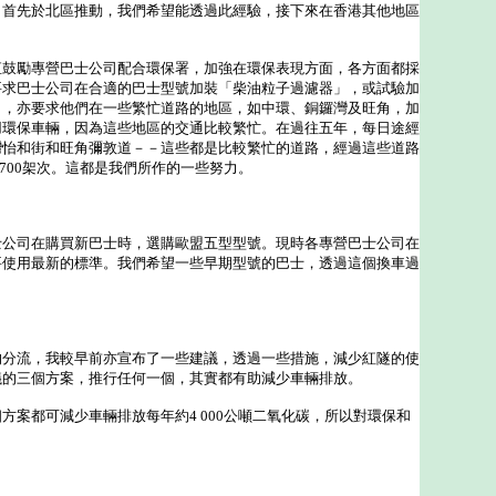
，首先於北區推動，我們希望能透過此經驗，接下來在香港其他地區
勵專營巴士公司配合環保署，加強在環保表現方面，各方面都採
要求巴士公司在合適的巴士型號加裝「柴油粒子過濾器」，或試驗加
」，亦要求他們在一些繁忙道路的地區，如中環、銅鑼灣及旺角，加
用環保車輛，因為這些地區的交通比較繁忙。在過往五年，每日途經
灣怡和街和旺角彌敦道－－這些都是比較繁忙的道路，經過這些道路
 700架次。這都是我們所作的一些努力。
司在購買新巴士時，選購歐盟五型型號。現時各專營巴士公司在
要使用最新的標準。我們希望一些早期型號的巴士，透過這個換車過
流，我較早前亦宣布了一些建議，透過一些措施，減少紅隧的使
議的三個方案，推行任何一個，其實都有助減少車輛排放。
都可減少車輛排放每年約4 000公噸二氧化碳，所以對環保和
。