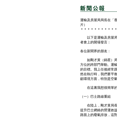
運輸及房屋局局長在「
片）
＊＊＊＊＊＊＊＊＊＊
以下是運輸及房屋局局
者會上的開場發言：
各位新聞界的朋友：
如剛才黃（錦星）局長
方位的跨部門舉動。運
的目標。我上任後經常
然在執行時，我們要平
顧環境方面，特別是空
在這裏我想很簡單的，
（一）巴士路線重組
在陸上，剛才黃局長都
提升巴士網絡的營運效
路面上的廢氣排放，這