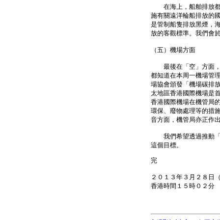
在海上，船舶排放都是
施有關遠洋輪船排放的
是管制船隻排放黑煙，
放的客觀標準。我們會
（五）機場方面
最後在「空」方面，即
都知道在本周一機場管
場協會頒發「機場碳排
太地區香港國際機場是
香港國際機場在機管局
環保、廢物處理等的措
音方面，機管局亦正作
我們希望透過推動「綠
這個目標。
完
２０１３年３月２８日
香港時間１５時０２分