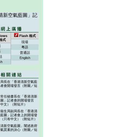
清新空氣藍圖」記
dows
Flash 格式
 格式
現場
場
粵語
語
普通話
話
English
sh
局局長在「香港清新空氣藍
記者會開場發言（附圖／短
局常任秘書長在「香港清新
藍圖」記者會的開場發言
有中文）（附短片）
及衞生局副局長在「香港清
氣藍圖」記者會上的開場發
文（只有中文）（附短片）
港清新空氣藍圖」闡述政府
空氣質素的決心（附圖／短