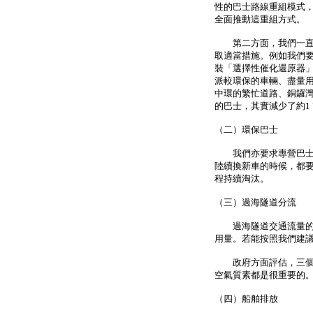
性的巴士路線重組模式
全面推動這重組方式。
第二方面，我們一直鼓
取適當措施。例如我們
裝「選擇性催化還原器
派較環保的車輛、盡量
中環的繁忙道路、銅鑼
的巴士，其實減少了約1
（二）環保巴士
我們亦要求專營巴士公
陸續換新車的時候，都
程持續淘汰。
（三）過海隧道分流
過海隧道交通流量的分
用量。若能按照我們建
政府方面評估，三個方案
空氣質素都是很重要的
（四）船舶排放