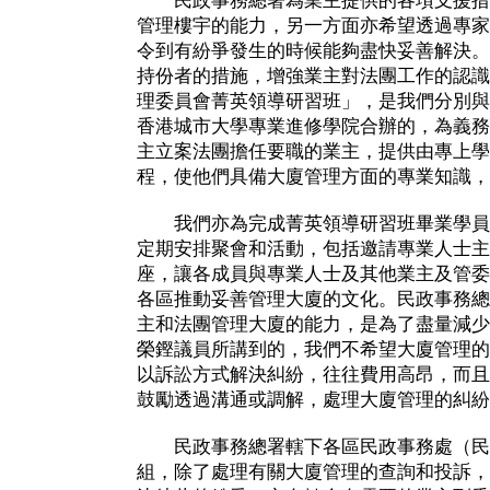
民政事務總署為業主提供的各項支援措
管理樓宇的能力，另一方面亦希望透過專家
令到有紛爭發生的時候能夠盡快妥善解決。
持份者的措施，增強業主對法團工作的認識
理委員會菁英領導研習班」，是我們分別與
香港城市大學專業進修學院合辦的，為義務
主立案法團擔任要職的業主，提供由專上學
程，使他們具備大廈管理方面的專業知識，
我們亦為完成菁英領導研習班畢業學員
定期安排聚會和活動，包括邀請專業人士主
座，讓各成員與專業人士及其他業主及管委
各區推動妥善管理大廈的文化。民政事務總
主和法團管理大廈的能力，是為了盡量減少
榮鏗議員所講到的，我們不希望大廈管理的
以訴訟方式解決糾紛，往往費用高昂，而且
鼓勵透過溝通或調解，處理大廈管理的糾紛
民政事務總署轄下各區民政事務處（民
組，除了處理有關大廈管理的查詢和投訴，