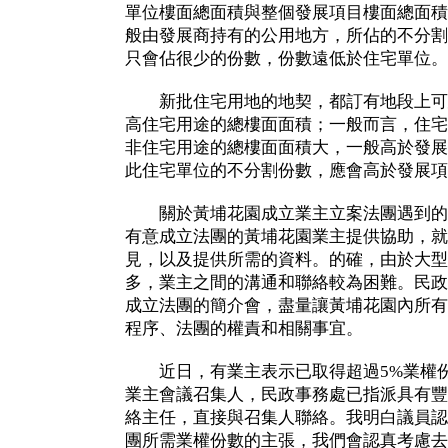
單位樓面總面積與整個發展項目樓面總面積
般由發展商持有的公用地方，所佔的不分割
只會佔很少的份數，份數遠低於住宅單位。
新批住宅用地的地契，都訂有地段上可
高住宅用途的總樓面面積；一般而言，住宅
非住宅用途的總樓面面積大，一般高於發展
此住宅單位的不分割份數，應會高於發展項
關於黃埔花園成立業主立案法團遇到的
有意成立法團的黃埔花園業主提供協助，就
見，以及提供所需的資料。的確，由於大型
多，業主之間的溝通和聯絡較為困難。民政
成立法團的簡介會，盡量讓黃埔花園內所有
程序、法團的權責和相關事宜。
近日，有業主表示已取得超過5%業權份
業主會議召集人，民政事務處已指派具有豐
絡主任，直接與召集人聯絡。我明白議員認
團所需業權份數的主張，我們會認真考慮去