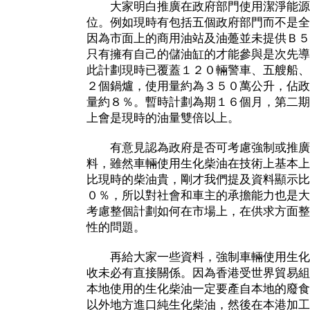
大家明白推廣在政府部門使用潔淨能源
位。例如現時有包括五個政府部門而不是全
因為市面上的商用油站及油躉並未提供Ｂ５
只有擁有自己的儲油缸的才能參與是次先導
此計劃現時已覆蓋１２０輛警車、五艘船、
２個鍋爐，使用量約為３５０萬公升，佔政
量約８％。暫時計劃為期１６個月，第二期
上會是現時的油量雙倍以上。
有意見認為政府是否可考慮強制或推廣
料，雖然車輛使用生化柴油在技術上基本上
比現時的柴油貴，剛才我們提及資料顯示比
０％，所以對社會和車主的承擔能力也是大
考慮整個計劃如何在市場上，在供求方面整
性的問題。
再給大家一些資料，強制車輛使用生化
收未必有直接關係。因為香港受世界貿易組
本地使用的生化柴油一定要產自本地的廢食
以外地方進口純生化柴油，然後在本港加工