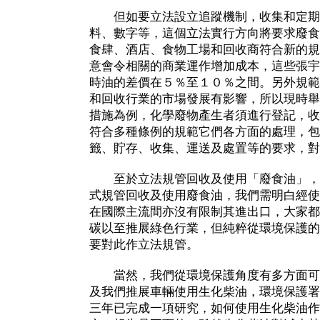
但如要立法設立追蹤機制，收集和定期
料、數字等，這個立法實行方向將要求廢食
食肆、酒店、食物工場和回收商符合新的規
意會令相關的商業運作增加成本，這些張宇
時油的差價在５％至１０％之間。另外規範
和回收行業的市場發展有影響，所以現時舉
措施為例，化學廢物產生者須進行登記，收
符合多種條例的規範它們各方面的處理，包
籤、貯存、收集、運送及處置等的要求，對
至於立法規管回收及使用「廢食油」，
式規管回收及使用廢食油，我們需明白經使
在國際主流間亦沒有限制其進出口，大家都
碳以至推展綠色行業，但純粹從環境保護的
要對此作立法規管。
當然，我們從環境保護角度有多方面可
及我們推展車輛使用生化柴油，環境保護署
三年已完成一項研究，如何使用生化柴油作