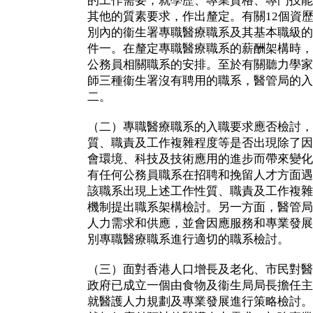
的工作需要，就學歷、專業資格、專門技能
其他的質素要求，作出釐定。有關12個資
別內的衞生署專職醫療職系及其基本職級的
件一。在釐定專職醫療職系的薪酬架構時，
公務員相關職系的安排。至於有關聽力學家
師三種衞生署沒有聘用的職系，醫管局的入
二。
（二）專職醫療職系的入職要求應否檢討，
質、職責及工作複雜程度等是否出現除了因
會環境、科技及技術應用的進步而帶來變化
有任何公務員職系在招聘和挽留人才方面遇
該職系出現上述工作性質、職責及工作複雜
機制提出職系架構檢討。另一方面，醫管局
人力需求和供應，並會因應服務和專業發展
別專職醫療職系進行適切的職系檢討。
（三）面對香港人口增長及老化、市民對醫
政府已成立一個由食物及衞生局局長擔任主
就醫護人力規劃及專業發展進行策略檢討。