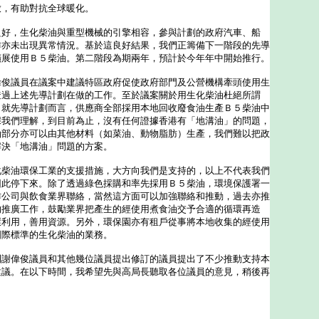
放，有助對抗全球暖化。
，生化柴油與重型機械的引擎相容，參與計劃的政府汽車、船
作亦未出現異常情況。基於這良好結果，我們正籌備下一階段的先導
擴展使用Ｂ５柴油。第二階段為期兩年，預計於今年年中開始推行。
議員在議案中建議特區政府促使政府部門及公營機構牽頭使用生
透過上述先導計劃在做的工作。至於議案關於用生化柴油杜絕所謂
，就先導計劃而言，供應商全部採用本地回收廢食油生產Ｂ５柴油中
據我們理解，到目前為止，沒有任何證據香港有「地溝油」的問題，
油部分亦可以由其他材料（如菜油、動物脂肪）生產，我們難以把政
解決「地溝油」問題的方案。
油環保工業的支援措施，大方向我們是支持的，以上不代表我們
因此停下來。除了透過綠色採購和率先採用Ｂ５柴油，環境保護署一
作公司與飲食業界聯絡，當然這方面可以加強聯絡和推動，過去亦推
的推廣工作，鼓勵業界把產生的經使用煮食油交予合適的循環再造
環利用，善用資源。另外，環保園亦有租戶從事將本地收集的經使用
國際標準的生化柴油的業務。
偉俊議員和其他幾位議員提出修訂的議員提出了不少推動支持本
建議。在以下時間，我希望先與高局長聽取各位議員的意見，稍後再