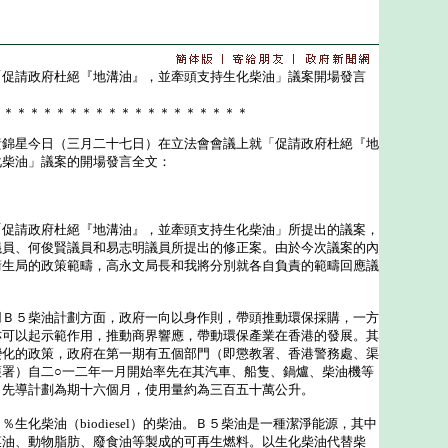
「促請政府杜絕『地溝油』，並牽頭支持生化柴油」議案開場發言
＊＊＊＊＊＊＊＊＊＊＊＊＊＊＊＊＊＊＊＊
星今日（三月二十七日）在立法會會議上就「促請政府杜絕『地
化柴油」議案的開場發言全文：
請政府杜絕『地溝油』，並牽頭支持生化柴油」所提出的議案，
議員、何俊賢議員和易志明議員所提出的修正案。由於今次議案的內
衞生局的政策範疇，高永文局長和我將分別就各自負責的範疇回應議
５柴油計劃方面，政府一向以身作則，帶頭推動環保採購，一方
亦可以起示範作用，推動商界響應，帶動環保產業在香港的發展。其
變化的政策，政府在第一期有五個部門（即懲教署、香港警務處、渠
護署）自二○一二年一月開始率先在其汽車、船隻、鍋爐、柴油機等
，先導計劃為期十六個月，使用量約為三百五十萬公升。
化柴油（biodiesel）的柴油。Ｂ５柴油是一種潔淨能源，其中
菜油、動物脂肪、廢食油等製成的可再生燃料。以生化柴油代替柴