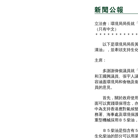
立法會：環境局局長就
（只有中文）
＊＊＊＊＊＊＊＊＊＊
以下是環境局局長黃錦
溝油』，並牽頭支持生
主席：
多謝謝偉俊議員就「促
和王國興議員、張宇人
容涵蓋環境局和食物及
員的意見。
首先，關於政府使用Ｂ
面可以實踐環保理念，
中為支持香港應對氣候
務署、海事處及環境保
重型機械採用Ｂ５柴油
Ｂ５柴油是指含有５％生
生化柴油的部分可以用