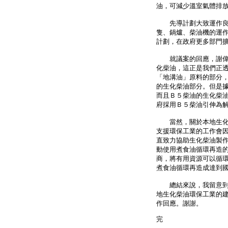
油，可減少溫室氣體排
先導計劃大致運作良好
隻、鍋爐、柴油機的運
計劃，在政府更多部門
就議案的回應，謝偉俊
化柴油，這正是我們正
「地溝油」原料的部分
的生化柴油部分。但是
而且Ｂ５柴油的生化柴
府採用Ｂ５柴油引伸為
當然，關於本地生化柴
支援環保工業的工作會
直致力協助生化柴油製
動使用煮食油循環再造
商，將有用資源可以循
煮食油循環再造成達到
總結來說，我留意到謝
地生化柴油環保工業的
作回應。謝謝。
完