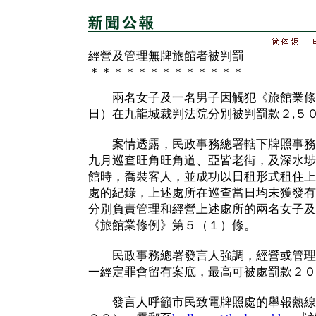
經營及管理無牌旅館者被判罰
＊＊＊＊＊＊＊＊＊＊＊＊＊
兩名女子及一名男子因觸犯《旅館業條
日）在九龍城裁判法院分別被判罰款２,５０
案情透露，民政事務總署轄下牌照事務
九月巡查旺角旺角道、亞皆老街，及深水埗
館時，喬裝客人，並成功以日租形式租住上
處的紀錄，上述處所在巡查當日均未獲發有
分別負責管理和經營上述處所的兩名女子及
《旅館業條例》第５（１）條。
民政事務總署發言人強調，經營或管理
一經定罪會留有案底，最高可被處罰款２０
發言人呼籲市民致電牌照處的舉報熱線