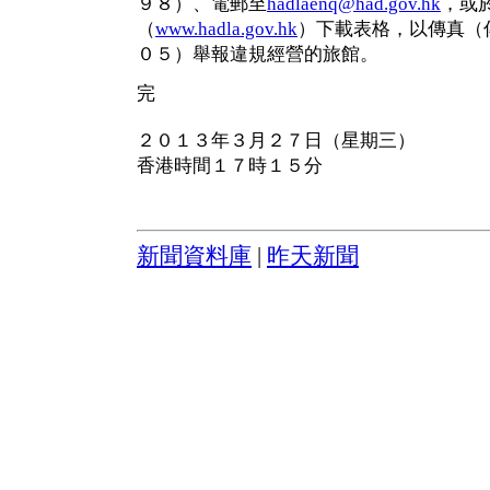
９８）、電郵至
hadlaenq@had.gov.hk
，或
（
www.hadla.gov.hk
）下載表格，以傳真（
０５）舉報違規經營的旅館。
完
２０１３年３月２７日（星期三）
香港時間１７時１５分
新聞資料庫
|
昨天新聞