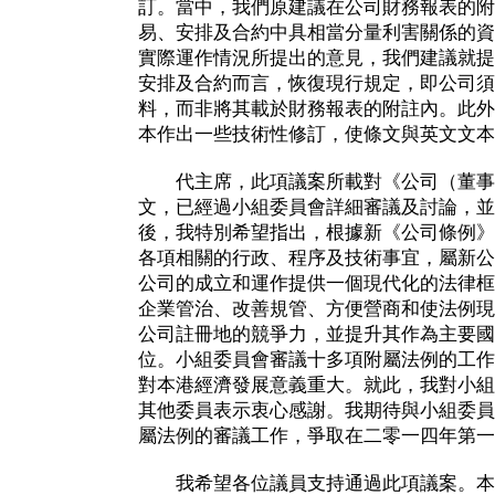
訂。當中，我們原建議在公司財務報表的附
易、安排及合約中具相當分量利害關係的資
實際運作情況所提出的意見，我們建議就提
安排及合約而言，恢復現行規定，即公司須
料，而非將其載於財務報表的附註內。此外
本作出一些技術性修訂，使條文與英文文本
代主席，此項議案所載對《公司（董事
文，已經過小組委員會詳細審議及討論，並
後，我特別希望指出，根據新《公司條例》
各項相關的行政、程序及技術事宜，屬新公
公司的成立和運作提供一個現代化的法律框
企業管治、改善規管、方便營商和使法例現
公司註冊地的競爭力，並提升其作為主要國
位。小組委員會審議十多項附屬法例的工作
對本港經濟發展意義重大。就此，我對小組
其他委員表示衷心感謝。我期待與小組委員
屬法例的審議工作，爭取在二零一四年第一
我希望各位議員支持通過此項議案。本