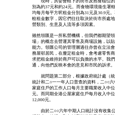
現時，房委會轄下的街市及熟食檔位的
別為約37元和約24元。而食物環境衞生署
均每月每平方呎租金分別為31元及30.9
較租金數字，因它們往往取決於街市所處地
營類別、生意及人流等多項因素。
雖然領匯是一所私營機構，但我們都期望領
場」的概念去營運其零售及商場設施，以貼
能力。領匯公司的管理層過往亦曾在立法會
務屋邨居民，在釐定租金時，會考慮零售商
求把租金維持於商戶可以負擔的水平。我們
通，向他們反映本會的意見和市民的訴求。
就問題第二部分，根據政府統計處（統計
統計和二○一一年人口普查的資料，二○○六
家庭住戶的工作人口每月主要職業收入中位數分別
元。而同期全港公屋家庭住戶每月收入中位數分
12,000元。
由於二○○六年中期人口統計沒有收集公