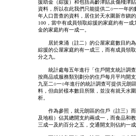
援助金（綜援）和包括高齡津貼及傷殘津貼
資料，所以在此我們只能提供二○一一年的
年人口普查的資料，居住於天水圍新市鎭的
100，當中有成員領取綜援的家庭約有一
金的家庭約有一成一。
居於東涌（註二）的公屋家庭數目約為12
綜援的公屋家庭約有一成三，而有成員領取
分之九。
統計處每五年進行「住戶開支統計調查
按商品或服務類別劃分的住戶每月平均開支
九至二○一○年進行的統計調查可提供元朗
料，但由於樣本數目所限，並沒有就天水圍
析。
作為參照，就元朗區的住戶（註三）而
及地租）佔其總開支約兩成一，而食品和教
三成一及約百分之五，交通開支則佔約一成