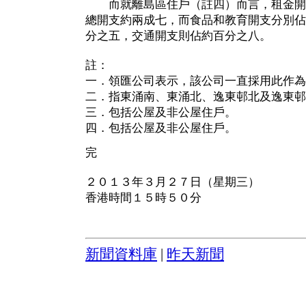
而就離島區住戶（註四）而言，租金開
總開支約兩成七，而食品和教育開支分別佔
分之五，交通開支則佔約百分之八。
註：
一．領匯公司表示，該公司一直採用此作為
二．指東涌南、東涌北、逸東邨北及逸東邨
三．包括公屋及非公屋住戶。
四．包括公屋及非公屋住戶。
完
２０１３年３月２７日（星期三）
香港時間１５時５０分
新聞資料庫
|
昨天新聞