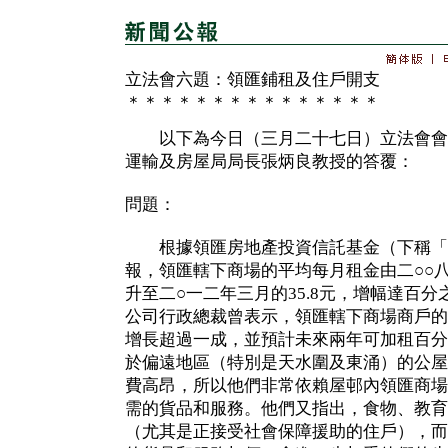
立法會六題：領匯鋪租及住戶開支
＊＊＊＊＊＊＊＊＊＊＊＊＊＊＊
以下為今日（三月二十七日）立法會會
運輸及房屋局局長張炳良教授的答覆：
問題：
根據領匯房地產投資信託基金（下稱「
報，領匯轄下商場的平均每月租金由二○○八
升至二○一二年三月的35.8元，增幅達百分
公司行政總裁曾表示，領匯轄下商場商戶的
增長超過一成，並預計未來兩年可加租百分
於偏遠地區（特別是天水圍及東涌）的公屋
費高昂，所以他們非常依賴屋邨內領匯商場
需的貨品和服務。他們又指出，食物、教育
（尤其是正接受社會保障援助的住戶），而