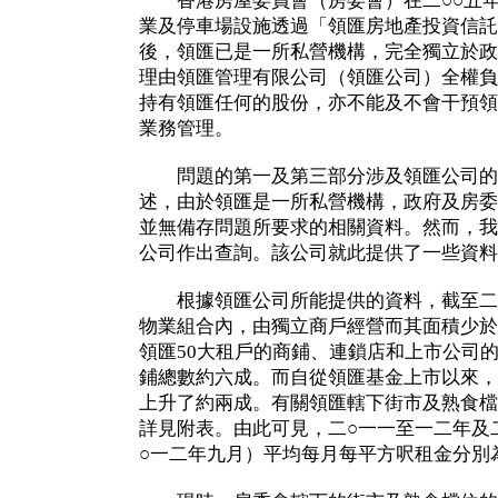
香港房屋委員會（房委會）在二○○五年十
業及停車場設施透過「領匯房地產投資信託
後，領匯已是一所私營機構，完全獨立於政
理由領匯管理有限公司（領匯公司）全權負
持有領匯任何的股份，亦不能及不會干預領
業務管理。
問題的第一及第三部分涉及領匯公司的
述，由於領匯是一所私營機構，政府及房委
並無備存問題所要求的相關資料。然而，我
公司作出查詢。該公司就此提供了一些資料
根據領匯公司所能提供的資料，截至二○
物業組合內，由獨立商戶經營而其面積少於1
領匯50大租戶的商鋪、連鎖店和上市公司
鋪總數約六成。而自從領匯基金上市以來，
上升了約兩成。有關領匯轄下街市及熟食檔
詳見附表。由此可見，二○一一至一二年及
○一二年九月）平均每月每平方呎租金分別為65