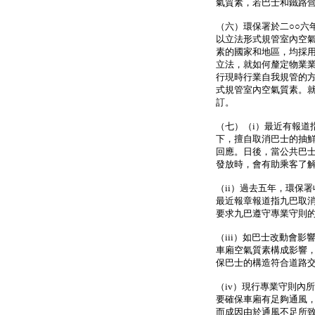
氣質素，若巴士和鐵路
（六）環保署於二○○六
以立法形式規管室內空
素的國家和地區，均採
立法，就如何釐定物業
行現時行業自我規管的
式規管室內空氣質素。
訂。
（七）（i）最近有報道
下，擅自取消巴士的抽
回應。日後，當公共巴
發放時，會有助乘客了
（ii）過去五年，環保
最近報章報道指九巴取
要求九巴遵守專業守則
（iii）如巴士改動會
車廂空氣質素構成影響
保巴士的構造符合道路
（iv）現行專業守則內
要確保車廂有足夠通風
而成因由於通風不足所