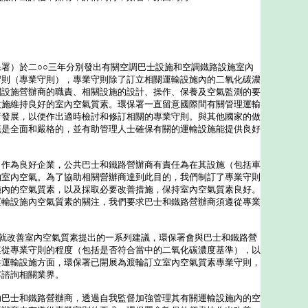
署）於二○○三年分別發出有關空調巴士設施和空調鐵路設施室內
守則（專業守則），專業守則除了訂立相關運輸設施內的二氧化碳濃
關設施營辦商的職責、相關設施的設計、操作、保養及空氣監測的要
設施維持良好的室內空氣質素。環保署一直留意國際間有關管理運輸
新發展，以便作出適時檢討和修訂相關的專業守則。與其他國家的做
範是全面和嚴格的，並有助管理人士確保有關的運輸設施能提供良好
）作為良好企業，公共巴士和鐵路營辦商有責任為在其設施（包括車
的室內空氣。為了協助相關營辦商達到此目的，我們制訂了專業守則
施內的空氣質素，以及採取必要改善措施，保持室內空氣質素良好。
運輸設施內空氣質素的關注，我們要求巴士和鐵路營辦商須遵從專業
改善室內空氣質素提出的一系列建議，環保署會與巴士和鐵路營
遵從專業守則的程度（包括是否符合當中的二氧化碳濃度基準），以
共運輸設施方面，環保署已開展為渡輪訂立室內空氣質素專業守則，
容諮詢相關業界。
助巴士和鐵路營辦商，透過自我監督加強管理其有關運輸設施內的空