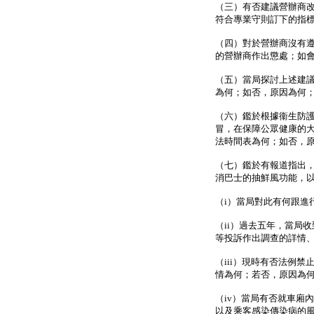
（三）有否建議營辦商
符合專業守則訂下的指
（四）對於營辦商沒有
的營辦商作出懲處；如
（五）當局探討上述建
為何；如否，原因為何
（六）鑑於根據衞生防
冒，在保障公眾健康的
法時間表為何；如否，
（七）鑑於有報道指出
消巴士的抽鮮風功能，
（i）當局對此有何跟進
（ii）過去五年，當局
等投訴作出調查的詳情
（iii）現時有否法例
情為何；若否，原因為
（iv）當局有否就車廂
以及乘客感染傳染病的