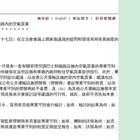
鐵路內的空氣質素
＊＊＊＊＊＊＊＊
七日）在立法會會議上鄧家彪議員的提問和環境局局長黃錦星的
月發表一套有關管理空調巴士和鐵路設施內空氣質素的專業守則
如何確保在這些設施和車廂內維持較佳空氣質素提供指引。此外，審
業守則提出建議，以改善公共運輸設施的室內空氣質素，建議包括：
頁公布公共運輸設施營辦商（營辦商）遵從專業守則的程度，以供
用專業守則的營辦商給予嘉獎；及（iii）為其他公共運輸設施發布室
當局其後表示會探討該等建議的可行性。就此，政府可否告知本會：
至今，當局有否就專業守則進行檢討；如有，檢討的結果為何；如
定期監察營辦商有否遵從專業守則；如有，機制的詳情為何；如否，
辦商就遵從專業守則的程度定期提交報告；如有，詳情為何；如否，