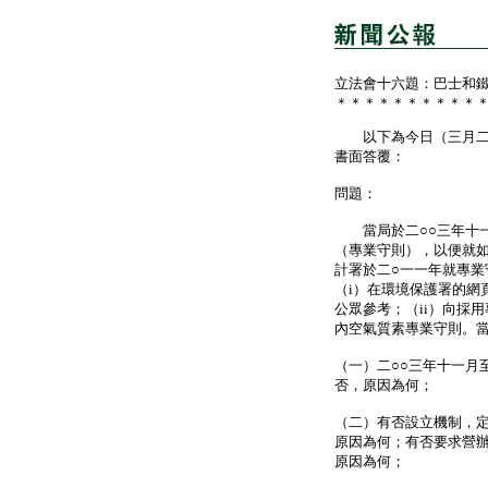
立法會十六題：巴士和
＊＊＊＊＊＊＊＊＊＊
以下為今日（三月二十
書面答覆：
問題：
當局於二○○三年十一
（專業守則），以便就
計署於二○一一年就專
（i）在環境保護署的網
公眾參考；（ii）向採
內空氣質素專業守則。
（一）二○○三年十一月
否，原因為何；
（二）有否設立機制，
原因為何；有否要求營
原因為何；