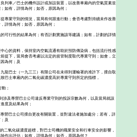
改良列車／巴士的機件設計或加設裝置，以改善車廂內的空氣質素並
標；如有，詳情為何；如否，原因為何；
遵從專業守則的情況，當局有何跟進行動；會否考慮對持續未作改善
會，詳情為何；如否，原因為何；
議的可行性的結果為何；有否計劃實施該等建議；如有，計劃的詳情
；
護中心的資料，保持室內空氣流通有助於預防傳染病，包括流行性感
大前提下，當局會否考慮以法定的規管制度取代專業守則；如會，立
原因為何；及
，九龍巴士（一九三三）有限公司在未得到運輸署的准許下，擅自取
以致巴士車廂內的二氧化碳濃度高於專業守則所定的指標，
行動；
收到涉及專營巴士公司違反專業守則的投訴宗數為何，以及當局就該
、進度及結果為何；
禁止專營巴士公司擅自更改有關裝置，並對違法者施加處分；若有，詳
何；及
內的二氧化碳濃度超標，對巴士司機的職業安全和行車安全的影響，
風險作出評估；如有，詳情為何；如否，原因為何？