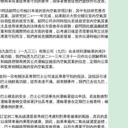
營辦商未有遵從專業守則的要求，環保署會敦促他們盡快作出改善。
年聘請顧問公司檢討本港的室內空氣管理計劃，其中包括研究應否
氣質素。該研究於二○一一年完成，結果顯示大部分關注室內空氣質
用自我監督的規管方案。顧問公司亦同時指出若就規管室內空氣質素
業主及使用者應負的法律責任方面會存在困難；顧問因此建議繼續實
方案和留意國際間在這方面的發展，以考慮日後是否需要採用立法形
就專業守則而言，我們會留意國際的最新發展，並作出適時檢討和修
指九龍巴士（一九三三）有限公司（九巴）在未得到運輸署的准許
鮮風功能，我們知悉九巴已於二○一三年三月十一日作出公開解釋和
士和鐵路營辦商將其公共運輸設施室內空氣質素的信息，定期向公眾
解和監察相關設施的室內空氣質素。
署收到一宗有關涉及專營巴士公司違反專業守則的投訴。該投訴引述
消巴士抽鮮風功能，從而表達不滿。就有關事件，我們已去信九巴，
的要求。
影響巴士構造的安全，巴士公司須事先向運輸署提出申請。若改動會對
，運輸署會轉交環保署評估及考慮。運輸署會在定期巴士檢查時，確
交通條例的要求。
所訂定的二氧化碳濃度基準經已考慮到對乘客健康的風險，其目的是
，以保障車廂內乘客的健康。因此，如果車廂內二氧化碳濃度超標，
致，巴士和鐵路營辦商應採取有效措施，以符合專業守則內的要求。