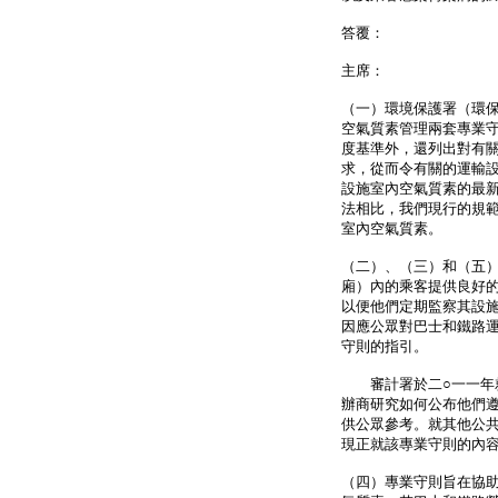
答覆：
主席：
（一）環境保護署（環保
空氣質素管理兩套專業
度基準外，還列出對有
求，從而令有關的運輸
設施室內空氣質素的最
法相比，我們現行的規
室內空氣質素。
（二）、（三）和（五
廂）內的乘客提供良好
以便他們定期監察其設
因應公眾對巴士和鐵路
守則的指引。
審計署於二○一一年就
辦商研究如何公布他們
供公眾參考。就其他公
現正就該專業守則的內
（四）專業守則旨在協