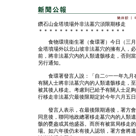
鑽石山金塔墳場外非法墓穴須限期移走
＊＊＊＊＊＊＊＊＊＊＊＊＊＊＊＊＊
食物環境衞生署（食環署）今日（三月
金塔墳場外以北山坡非法墓穴的擁有人，必
前，將非法墓穴內的人類遺骸移走，否則當
另行通知。
食環署發言人說：「自二○一一年九月在
有關人士將非法墓穴內的人類遺骸移走，至
被其後人移走。考慮到已給予有關人士足夠
行移走非法墓穴最後限期定於今年六月五日
發言人表示，在最後限期過後，署方會
同意後，聯同地政總署移走墓穴內的人類遺
骸的甕盎或其他盛器。而所有被當局移走的
場。如六年後仍未有後人認領，署方會將遺