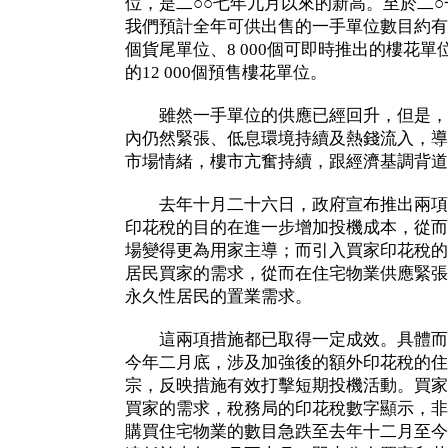
位，是二○○七年九月以來的新高。至於二
我們預計全年可供出售的一手單位數目約有24 
個貨尾單位、8 000個可即時推出的樓花
的12 000個預售樓花單位。
雖然一手單位的供應已經回升，但是，
內仍然緊張、低息環境持續及熱錢流入，導
市場情緒，樓市亢奮持續，跟經濟基調背道
去年十月二十六日，政府宣布推出兩項
印花稅的目的在進一步增加投機成本，從而
場變得更為用家主導；而引入買家印花稅的
居民買家的需求，從而在住宅物業供應緊張
永久性居民的置業需求。
這兩項措施都已取得一定成效。具體而
今年二月底，涉及加強後的額外印花稅的住
宗，反映措施有效打擊短期投機活動。買家
買家的需求，稅務局的印花稅數字顯示，非
購買住宅物業的數目急跌至去年十二月至今