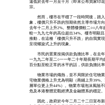
遠低於去年一月至十月（即未公布買家印花稅
宗。
然而，樓市在平穩了一段時間後，踏入
象，樓價只升不跌的預期依然主導巿場方向
去年十二月上升2%。整體樓價較二○○八年
較一九九七年的高位超出34%。樓市明顯
推動，在這種「樓價只升不跌」的自我實現
呈現螺旋式上升的現象。
市民的置業按揭供款負擔比率，在去年第
一九九二年至二○一一年二十年期長期平均
百分點至較正常的水平的話，供款負擔比率
物業市場的熾熱，並不局限於住宅物業。
宅物業價格上升尤為明顯（商鋪上升39%、
層單位更上升44%）。物業市場泡沫風險
危及本港整體宏觀經濟及金融體系的穩定。
因此，政府於今年二月二十二日宣布新