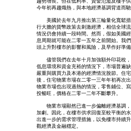
趨勢增長。但在低利率、資金氾濫及樓宇供
今年初再趨熾熱，與本地經濟基調背道而馳
美國於去年九月推出第三輪量化寬鬆措
行大膽的貨幣政策去刺激經濟，相信全球流
情況仍會持續一段時間。然而，假如美國經
息周期就可能在二零一五年之前開始。我們
頭上升對樓市的影響和風險，及早作好準備
儘管我們在去年十月加強額外印花稅，
低息環境和資金充裕的情況下，市場普遍缺
嚴重與購買力及本港的經濟情況脫節。住宅
後，住宅物業市場在二零一三年年初再次出
物業市場也出現過熱的情況，零售鋪位、寫
投暢旺，價格在二零一二年不斷攀升。
物業市場顯然已進一步偏離經濟基調，
加劇。因此，在樓市供求回復至較平衡的水
出進一步的需求管理措施，以免樓市持續升
觀經濟及金融穩定。