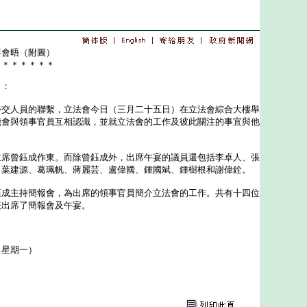
事會晤（附圖）
＊＊＊＊＊＊＊
出：
人員的聯繫，立法會今日（三月二十五日）在立法會綜合大樓舉
機會與領事官員互相認識，並就立法會的工作及彼此關注的事宜與他
曾鈺成作東。而除曾鈺成外，出席午宴的議員還包括李卓人、張
、葉建源、葛珮帆、蔣麗芸、盧偉國、鍾國斌、鍾樹根和謝偉銓。
主持簡報會，為出席的領事官員簡介立法會的工作。共有十四位
表出席了簡報會及午宴。
（星期一）