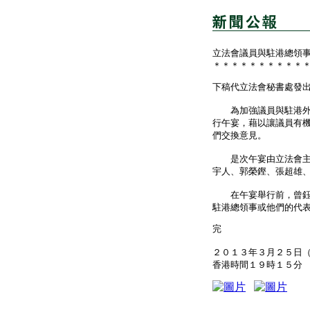
立法會議員與駐港總領
＊＊＊＊＊＊＊＊＊＊
下稿代立法會秘書處發
為加強議員與駐港外交
行午宴，藉以讓議員有
們交換意見。
是次午宴由立法會主席
宇人、郭榮鏗、張超雄
在午宴舉行前，曾鈺成
駐港總領事或他們的代
完
２０１３年３月２５日
香港時間１９時１５分