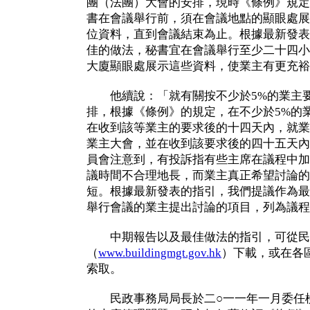
團（法團）大會的安排，現時《條例》規定
書在會議舉行前，須在會議地點的顯眼處展
位資料，直到會議結束為止。根據最新發表
佳的做法，秘書宜在會議舉行至少二十四小
大廈顯眼處展示這些資料，使業主有更充裕
他續說：「就有關按不少於5%的業主要
排，根據《條例》的規定，在不少於5%的
在收到該等業主的要求後的十四天內，就業
業主大會，並在收到該要求後的四十五天內
員會注意到，有投訴指有些主席在議程中加
議時間不合理地長，而業主真正希望討論的
短。根據最新發表的指引，我們提議作為最
舉行會議的業主提出討論的項目，列為議程
中期報告以及最佳做法的指引，可從民
（
www.buildingmgt.gov.hk
）下載，或在各
索取。
民政事務局局長於二○一一年一月委任檢