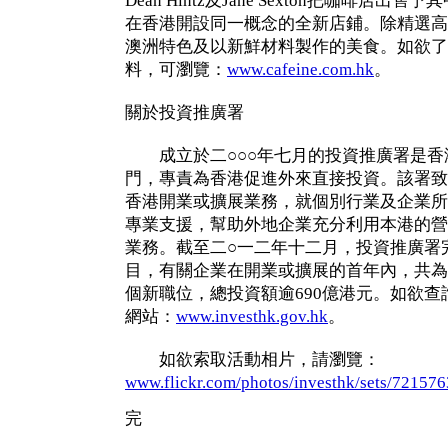
Dean Hintz及Jane Sexton把咖啡店
在香港開設同一概念的全新店鋪。除精選高級咖
澳洲特色及以新鮮材料製作的美食。如欲了解更
料，可瀏覽：
www.cafeine.com.hk
。
關於投資推廣署
成立於二○○○年七月的投資推廣署是香
門，專責為香港促進外來直接投資。該署致
香港開業或擴展業務，就個別行業及企業所
專業支援，幫助外地企業充分利用本港的營
業務。截至二○一二年十二月，投資推廣署完成
目，有關企業在開業或擴展的首年內，共為本
個新職位，總投資額逾690億港元。如欲
網站：
www.investhk.gov.hk
。
如欲索取活動相片，請瀏覽：
www.flickr.com/photos/investhk/sets/72157
完