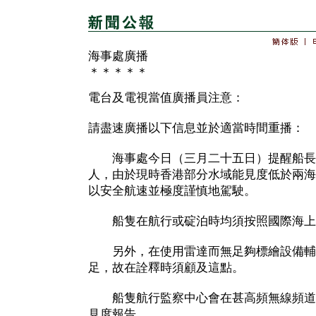
海事處廣播
＊＊＊＊＊
電台及電視當值廣播員注意：
請盡速廣播以下信息並於適當時間重播：
海事處今日（三月二十五日）提醒船長
人，由於現時香港部分水域能見度低於兩海
以安全航速並極度謹慎地駕駛。
船隻在航行或碇泊時均須按照國際海上
另外，在使用雷達而無足夠標繪設備輔
足，故在詮釋時須顧及這點。
船隻航行監察中心會在甚高頻無線頻道
見度報告。