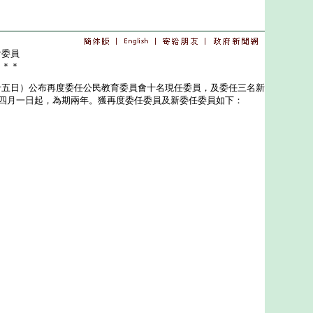
會委員
＊＊＊
日）公布再度委任公民教育委員會十名現任委員，及委任三名新
年四月一日起，為期兩年。獲再度委任委員及新委任委員如下：