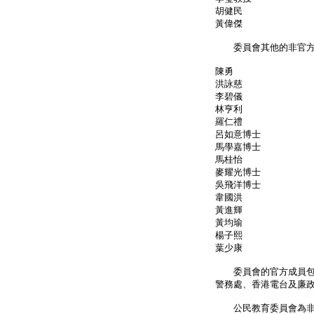
胡健民
黃偉傑
委員會其他的非官方
陳勇
洪詠慈
李碧儀
林亨利
羅仁禮
呂如意博士
馬學嘉博士
馬桂怡
麥耀光博士
吳飛洋博士
韋國洪
黃進輝
黃均瑜
楊子熙
葉少康
委員會的官方成員包括
警務處、香港電台及廉
公民教育委員會為非法