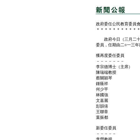
政府委任公民教育委員
＊＊＊＊＊＊＊＊＊＊
政府今日（三月二十五
委員，任期由二○一三
獲再度委任委員
－－－－－－－
李宗德博士（主席）
陳瑞端教授
蔡關穎琴
鍾蔭祥
何少平
林國強
文嘉麗
彭韻僖
王聯章
葉振都
新委任委員
－－－－－
李瑩教授