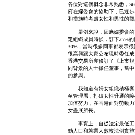
各位對這個概念非常熟悉，Ste
府在婦委會的協助下，已逐步
和措施時考慮女性和男性的觀
舉例來說，因應婦委會的建
定組織成員時候，訂下25%
30%，當時很多同事都表示
很高興跟大家公布現時委任成
香港交易所亦修訂了《上市規
同背景的人士擔任董事，當中
的參與。
我知道有婦女組織積極響應
至管理層，打破女性升遷的障
加倍努力，在香港面對勞動力
女盡展所長。
事實上，自從法定最低工資
動人口和就業人數較法例實施