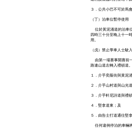
３．公共小巴不可於馬
（丁）泊車位暫停使用
位於黃泥涌道的泊車位
四時三十分至晚上十一
用。
（戊）禁止學車人士駛
由第一場賽事開賽前一
路連山道左轉入禮頓道
１．介乎奕蔭街與黃泥
２．介乎山村道與山光
３．介乎軒尼詩道與禮
４．堅拿道東；及
５．由告士打道通往堅
任何違例停泊的車輛將