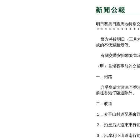
明日賽馬日跑馬地特別
＊＊＊＊＊＊＊＊＊＊
警方將於明日（三月六
成的不便減至最低。
有關交通安排將於首場
（甲）首場賽事前的交
一．封路
介乎皇后大道東至香港
前往香港仔隧道除外。
二．改道
１．介乎山村道至馬會
２．沿皇后大道東東行
３．沿摩利臣山道南行