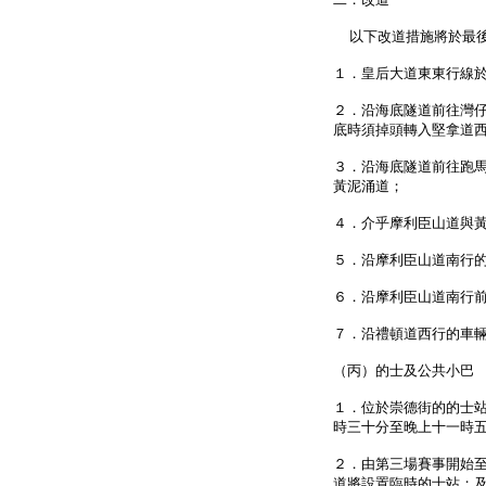
以下改道措施將於最後
１．皇后大道東東行線
２．沿海底隧道前往灣
底時須掉頭轉入堅拿道
３．沿海底隧道前往跑
黃泥涌道；
４．介乎摩利臣山道與
５．沿摩利臣山道南行
６．沿摩利臣山道南行
７．沿禮頓道西行的車
（丙）的士及公共小巴
１．位於崇德街的的士
時三十分至晚上十一時
２．由第三場賽事開始
道將設置臨時的士站；