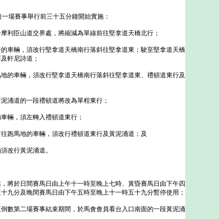
一場賽事舉行前三十五分鐘開始實施：
於摩利臣山道交界處，將縮減為單線前往堅拿道天橋北行；
仔的車輛，須改行堅拿道天橋南行落斜往堅拿道東；駛至堅拿道天橋
西及軒尼詩道；
馬地的車輛，須改行堅拿道天橋南行落斜往堅拿道東、禮頓道東行及
黃泥涌道的一段禮頓道將改為單程東行；
的車輛，須左轉入禮頓道東行；
前往跑馬地的車輛，須改行禮頓道東行及黃泥涌道；及
輛須改行黃泥涌道。
站，將於日間賽馬日由上午十一時至晚上七時、黃昏賽馬日由下午四
五十九分及晚間賽馬日由下午五時至晚上十一時五十九分暫停使用；
至倒數第二場賽事結束期間，於馬會會員看台入口南面的一段黃泥涌
及