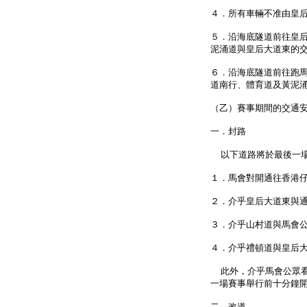
４．所有車輛不准由皇
５．沿海底隧道前往皇
泥涌道與皇后大道東的
６．沿海底隧道前往跑
道南行、體育道及黃泥
（乙）賽事期間的交通
一．封路
以下道路將於最後一場
１．馬會對開通往香港
２．介乎皇后大道東與
３．介乎山村道與馬會
４．介乎禮頓道與皇后
此外，介乎馬會公眾看
一場賽事舉行前十分鐘
二．改道