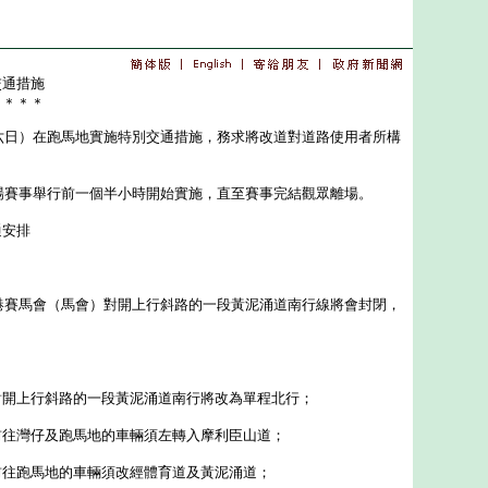
交通措施
＊＊＊＊
日）在跑馬地實施特別交通措施，務求將改道對道路使用者所構
賽事舉行前一個半小時開始實施，直至賽事完結觀眾離場。
通安排
賽馬會（馬會）對開上行斜路的一段黃泥涌道南行線將會封閉，
對開上行斜路的一段黃泥涌道南行將改為單程北行；
前往灣仔及跑馬地的車輛須左轉入摩利臣山道；
前往跑馬地的車輛須改經體育道及黃泥涌道；