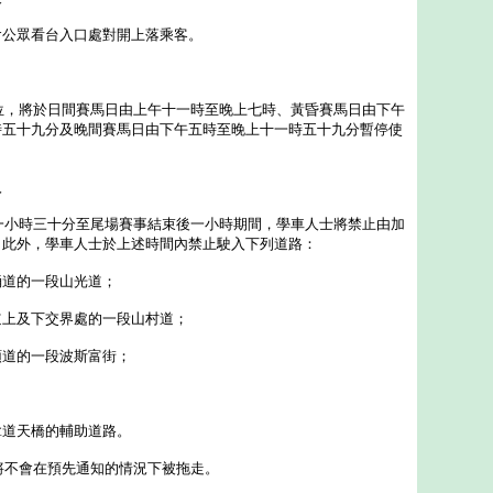
會公眾看台入口處對開上落乘客。
，將於日間賽馬日由上午十一時至晚上七時、黃昏賽馬日由下午
時五十九分及晚間賽馬日由下午五時至晚上十一時五十九分暫停使
入
小時三十分至尾場賽事結束後一小時期間，學車人士將禁止由加
。此外，學車人士於上述時間內禁止駛入下列道路：
涌道的一段山光道；
道上及下交界處的一段山村道；
頓道的一段波斯富街；
拿道天橋的輔助道路。
不會在預先通知的情況下被拖走。