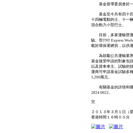
基金督導委員會於一月
基金至今共有四十四個試
十四輛電動的士、十一
混合動力小型巴士。
目前，多家運輸營運商
驗。而TNT Express
載於環保署網頁，以供
為鼓勵公共運輸業界試
基金接受申請的對象包
以及貨車車主。試驗的
運商可申請基金試驗多種
1,200萬元。
有關基金的詳情和獲
2824 0022。
完
２０１３年３月１日（
香港時間１６時００分