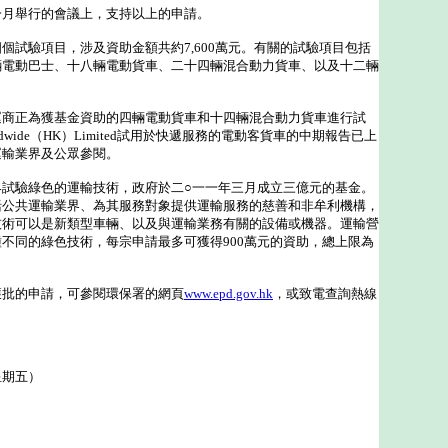
舉行的會議上，支持以上的申請。
驗項目，涉及資助金額共約7,600萬元。有關的試驗項目包括
輛電動巴士、十八輛電動貨車、二十四輛混合動力貨車、以及十二輛
正為獲基金資助的四輛電動貨車和十四輛混合動力貨車進行試
 Worldwide（HK）Limited試用於快遞服務的電動客貨車的中期報告已上
運輸業界及公眾參閱。
驗綠色的運輸技術，政府於二○一一年三月成立三億元的基金。
括公共運輸業界、為其服務對象提供運輸服務的慈善和非牟利機構，
技術可以是新類型車輛、以及與運輸業務有關的設備或機器。運輸營
不同的綠色技術，每宗申請最多可獲得900萬元的資助，總上限為
批的申請，可參閱環保署的網頁
www.epd.gov.hk
，或致電查詢熱線
星期五）