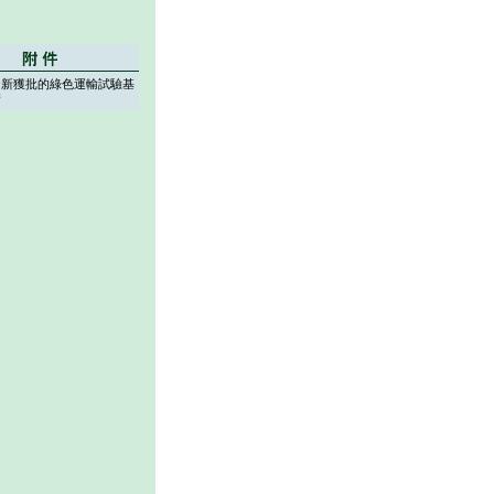
：新獲批的綠色運輸試驗基
請