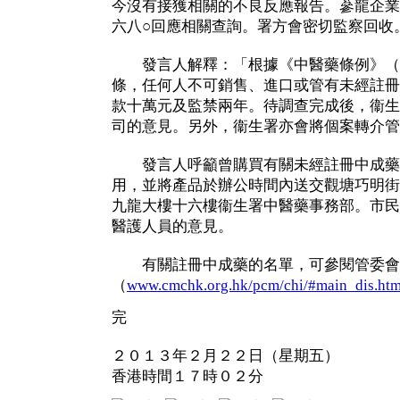
今沒有接獲相關的不良反應報告。蔘龍企業
六八○回應相關查詢。署方會密切監察回收
發言人解釋：「根據《中醫藥條例》（
條，任何人不可銷售、進口或管有未經註冊
款十萬元及監禁兩年。待調查完成後，衞生
司的意見。另外，衞生署亦會將個案轉介管
發言人呼籲曾購買有關未經註冊中成藥
用，並將產品於辦公時間內送交觀塘巧明街一百號L
九龍大樓十六樓衞生署中醫藥事務部。市民
醫護人員的意見。
有關註冊中成藥的名單，可參閱管委會
（
www.cmchk.org.hk/pcm/chi/#main_dis.ht
完
２０１３年２月２２日（星期五）
香港時間１７時０２分