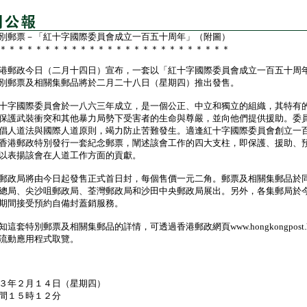
別郵票－「紅十字國際委員會成立一百五十周年」（附圖）
＊＊＊＊＊＊＊＊＊＊＊＊＊＊＊＊＊＊＊＊＊＊＊＊＊＊
郵政今日（二月十四日）宣布，一套以「紅十字國際委員會成立一百五十周
別郵票及相關集郵品將於二月二十八日（星期四）推出發售。
字國際委員會於一八六三年成立，是一個公正、中立和獨立的組織，其特有
保護武裝衝突和其他暴力局勢下受害者的生命與尊嚴，並向他們提供援助。委
倡人道法與國際人道原則，竭力防止苦難發生。適逢紅十字國際委員會創立一
香港郵政特別發行一套紀念郵票，闡述該會工作的四大支柱，即保護、援助、
以表揚該會在人道工作方面的貢獻。
政局將由今日起發售正式首日封，每個售價一元二角。郵票及相關集郵品於
總局、尖沙咀郵政局、荃灣郵政局和沙田中央郵政局展出。另外，各集郵局於
期間接受預約自備封蓋銷服務。
套特別郵票及相關集郵品的詳情，可透過香港郵政網頁www.hongkongpost.
流動應用程式取覽。
３年２月１４日（星期四）
間１５時１２分