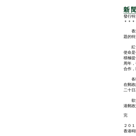
發行特
＊＊＊
香港
題的特
紅十
使命是
積極提
周年，
合作，
各郵
在郵政
二十日
欲知這
港郵政
完
２０１
香港時