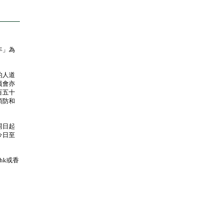
年」為
的人道
員會亦
百五十
預防和
同日起
今日至
hk或香