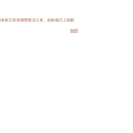
國泰航空新春國際匯演之夜」啟動儀式上致辭。
關閉