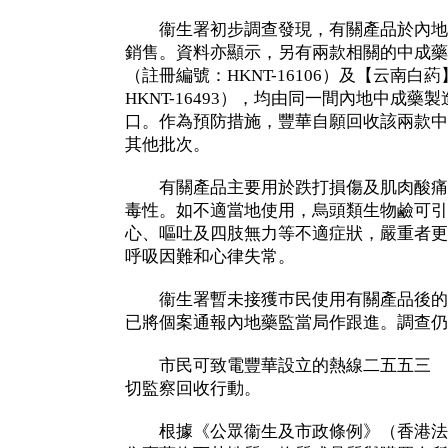
衞生署初步調查發現，有關產品於內地
銷售。資料亦顯示，另有兩款相關的中成藥
（註冊編號：HKNT-16106）及【云南
HKNT-16493），均由同一間內地中成
口。作為預防措施，豐華自願回收該兩款中
其他批次。
有關產品主要用於跌打損傷及肌肉酸痛
毒性。如不適當地使用，烏頭類生物鹼可引
心、嘔吐及四肢無力等不適症狀，嚴重者更
呼吸因難和心律失常。
衞生署暫未接獲巿民使用有關產品後的
已將個案通報內地藥監當局作跟進。調
市民可致電豐華設立的熱線二五五三 二
切監察回收行動。
根據《公眾衞生及市政條例》（香港法