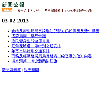
03-02-2013
食物及衞生局局長談嬰幼兒配方奶粉供應及活牛供應
酒牌局周二舉行會議
漁民變身生態遊導賞員
旺角花墟道一帶特別交通安排
年宵市場特別交通安排
商務及經濟發展局局長發表《給香港的信》內容
清水灣第二灣泳灘懸掛紅旗
新聞資料庫
|
昨天新聞