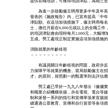
提供在職培訓，可獲得培訓津貼，為期三至
為進一步鼓勵僱主聘用更多中年及年長
發表的《施政報告》內，已宣布提高「中年
津貼額。在這項加強措施下，僱主聘用每名
士，擔任月薪在6,000元或以上的全職工
的培訓津貼會由現時每月2,000元，大幅增加
五成。勞工處現正制定實施這項加強措施的
消除就業的年齡歧視
－－－－－－－－－
有議員關注年齡歧視的問題，政府亦反
力保障平等就業的機會。當局鼓勵僱主在招
才」的原則，按照劃一的甄選準則去評估應
勞工處已早於一九九八年發出《僱傭實
和職業介紹機構依循，亦在電視、電台等媒
制和派發一系列的指引和宣傳單張來宣揚就
續通過公眾教育、宣傳和自行規管等各項措