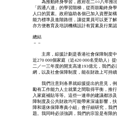
為推動終身學習，政府在二○○八年推出
「四通八達」的學習階梯，從而鼓勵終身學
人口的質素。政府協助各個已加入資歷架構
能力標準及進階路徑，讓從業員可以更了解
亦方便教育及培訓機構設計有質素及行業認
總結
－－
主席，綜援計劃是香港社會保障制度中
近270 000個家庭（近420 000名受助
二／一三年度的開支高達193億元，我們
網，以及社會保障制度，能在財政上可持續
我們注意到各界就綜援提出的意見，例
勵有工作能力人士就業之間取得平衡，推行
入家庭補貼等等。這些一連串的建議都涉及
障制度及公共財政均可能帶來深遠影響，扶
障和退休保障專責小組」會仔細研究，我們
題。我同時必須強調，我們的宗旨是有限的