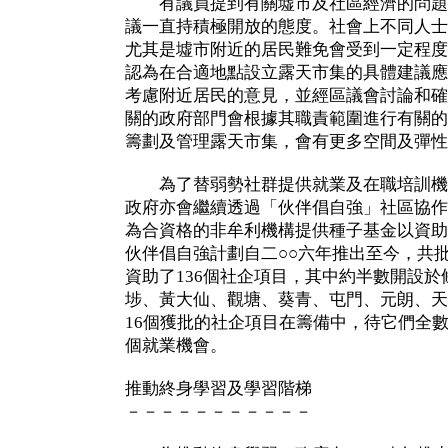
有議員提到有關墟市及社區經濟的問題
議一直持積極開放的態度。社會上不同人士
尤其是墟市附近的居民難免會受到一定程度
認為在合適地點設立露天市集的具體建議應
考慮附近居民的意見，並經區議會討論和確
關的政府部門會根據其職責範圍進行有關的
籌劃及管理露天市集，會有更多空間及彈性
為了替弱勢社群提供就業及在職培訓機
政府亦會繼續透過「伙伴倡自強」社區協作
為合資格的非牟利機構提供種子基金以資助
伙伴倡自強計劃自二○○六年推出至今，共
資助了136個社企項目，其中約半數開設
埗、黃大仙、觀塘、葵青、屯門、元朗、天
16個獲批的社企項目在籌備中，待它們全數成
個就業機會。
推動終身學習及學習階梯
－－－－－－－－－－－