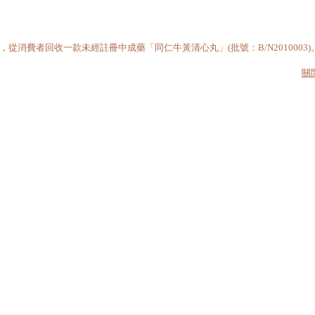
從消費者回收一款未經註冊中成藥「同仁牛黃清心丸」(批號：B/N2010003)
關