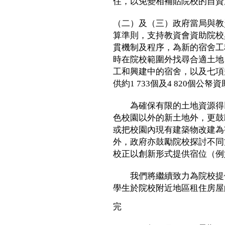
住，以免變相補貼院校的自資
（二）及（三）政府當局與教
算準則，支持教資會資助院校
貫機制及程序，為新的宿舍工
時在院校範圍外找尋合適土地
工和興建中的宿舍，以及七項
供約1 733個及4 820個公帑
為確保有限的土地資源得以
色校園以外的新土地外，更鼓
或把校園內現有建築物改建為
外，政府亦鼓勵院校探討不同
校正以創新形式提供宿位（例
我們將繼續致力為院校提供
學生於院校附近地區租住房屋
完