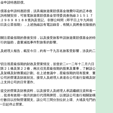
基金申請特惠賠償。
基金申請特惠賠償，須具備旅遊業賠償基金徵費印花的正本收
詢有關安排，可致電旅遊業賠償基金管理委員會熱線３１５１ ７
２９６９ ８１８８查詢及登記。非辦公時間（即平日上午九時前
周日及公眾假期），上述熱線設有電話錄音，有關人員將會在隨後的
注星級假期的善後安排，以及接受旅客申請旅遊業賠償基金的特
可行的協助，盡量減低事件對旅客的影響。
經理人報告，截至今日，約有一千九百名旅客受影響，涉及約二
注視星級假期的財政及營業情況，並曾於二○一二年十二月六日
例第２１條及第２２條，兩次召見星級假期的股東及董事，了解該公
以及架構及財務重組計劃。在上述會議中，星級假期的現有股東、董
釋公司的營運及財政狀況。接管人及經理人表達在公司進行架構及財
務上支持公司的日常運作。
交的營業及財務資料，以及接管人及經理人承諾繼續注資和進一
後，批准有效期一個月的旅行代理商牌照，以便該公司進行相關架構
分行數目以控制營運開支。該公司三間分別位於上環、大埔及屯門的
一日起停止營業。