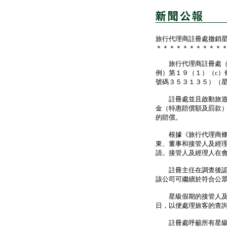
旅行代理商註冊處撤銷
＊＊＊＊＊＊＊＊＊＊
旅行代理商註冊處（註
例）第１９（１）（c）
號碼３５３１３５）（
註冊處並且啟動旅遊業
金（特惠賠償額及罰款
的賠償。
根據《旅行代理商條例
東、董事和接管人及經
請。接管人及經理人在
註冊主任在調查後認為
該公司可繼續於符合公
星級假期的接管人及經
日，以便處理旅客的查
註冊處呼籲所有星級假