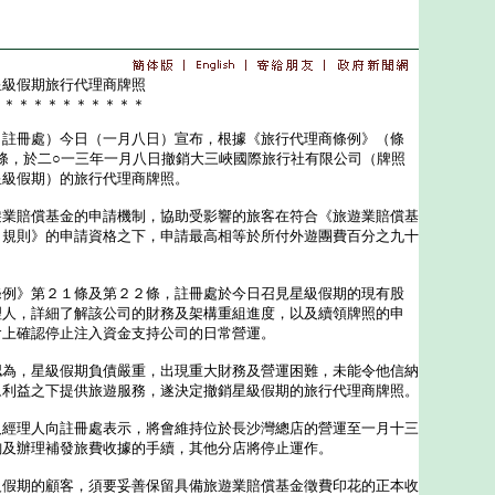
星級假期旅行代理商牌照
＊＊＊＊＊＊＊＊＊＊＊
冊處）今日（一月八日）宣布，根據《旅行代理商條例》（條
條，於二○一三年一月八日撤銷大三峽國際旅行社有限公司（牌照
星級假期）的旅行代理商牌照。
賠償基金的申請機制，協助受影響的旅客在符合《旅遊業賠償基
）規則》的申請資格之下，申請最高相等於所付外遊團費百分之九十
》第２１條及第２２條，註冊處於今日召見星級假期的現有股
理人，詳細了解該公司的財務及架構重組進度，以及續領牌照的申
會上確認停止注入資金支持公司的日常營運。
，星級假期負債嚴重，出現重大財務及營運困難，未能令他信納
眾利益之下提供旅遊服務，遂決定撤銷星級假期的旅行代理商牌照。
理人向註冊處表示，將會維持位於長沙灣總店的營運至一月十三
詢及辦理補發旅費收據的手續，其他分店將停止運作。
期的顧客，須要妥善保留具備旅遊業賠償基金徵費印花的正本收