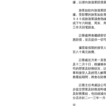
據，以便向旅遊業賠償
旅客如欲向旅遊業賠償
據。受影響的旅客如欲查
９４５或旅遊業議會熱線
或下午六時後、周末、
工作天回電跟進。
註冊處將會繼續密切關
惠賠償，並且提供一切
據星級假期的接管人及
百八十萬元旅費。
註冊處近月來一直密切
及十二月十日，根據條
司的營業及財務狀況，
事和接管人及經理人解
務重組期間，將會在財
註冊主任考慮該公司提
步提交營業及財務資料
及財務重組，包括縮減
分店亦於二○一三年一月
完