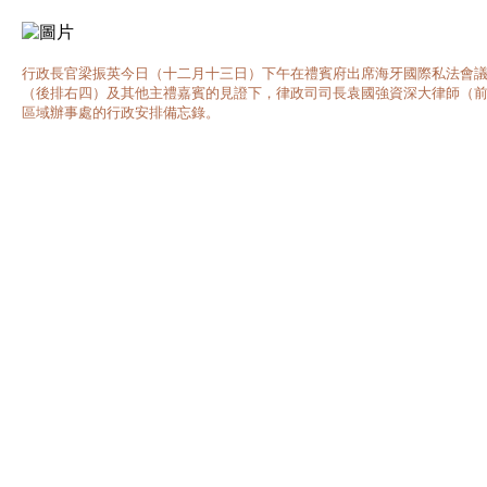
行政長官梁振英今日（十二月十三日）下午在禮賓府出席海牙國際私法會
（後排右四）及其他主禮嘉賓的見證下，律政司司長袁國強資深大律師（
區域辦事處的行政安排備忘錄。