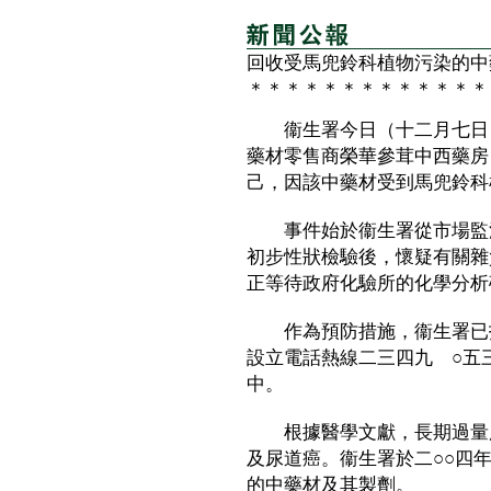
回收受馬兜鈴科植物污染的中
＊＊＊＊＊＊＊＊＊＊＊＊＊
衞生署今日（十二月七日）
藥材零售商榮華參茸中西藥房
己，因該中藥材受到馬兜鈴科
事件始於衞生署從市場監測
初步性狀檢驗後，懷疑有關雜
正等待政府化驗所的化學分析
作為預防措施，衞生署已指
設立電話熱線二三四九 ○五
中。
根據醫學文獻，長期過量服
及尿道癌。衞生署於二○○四
的中藥材及其製劑。