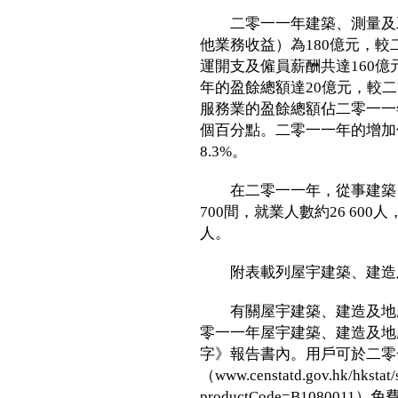
二零一一年建築、測量及工
他業務收益）為180億元，較
運開支及僱員薪酬共達160億
年的盈餘總額達20億元，較二
服務業的盈餘總額佔二零一一年
個百分點。二零一一年的增加
8.3%。
在二零一一年，從事建築、
700間，就業人數約26 600
人。
附表載列屋宇建築、建造及
有關屋宇建築、建造及地產
零一一年屋宇建築、建造及地
字》報告書內。用戶可於二零
（www.censtatd.gov.hk/hkstat/
productCode=B10800